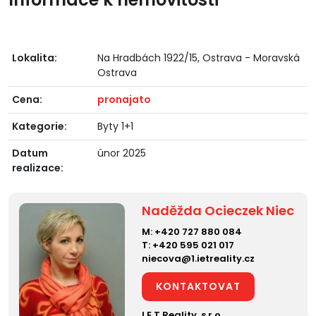
Lokalita:
Na Hradbách 1922/15, Ostrava - Moravská
Ostrava
Cena:
pronajato
Kategorie:
Byty 1+1
Datum
únor 2025
realizace:
Naděžda Ocieczek Niec
M:
+420 727 880 084
T:
+420 595 021 017
niecova@1.ietreality.cz
KONTAKTOVAT
I.E.T.Reality, s.r.o.