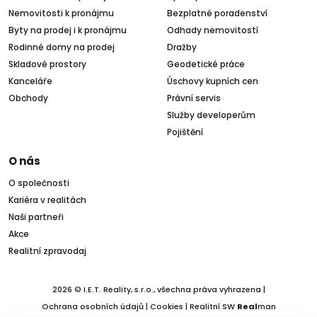
Nemovitosti k pronájmu
Bezplatné poradenství
Byty na prodej i k pronájmu
Odhady nemovitostí
Rodinné domy na prodej
Dražby
Skladové prostory
Geodetické práce
Kanceláře
Úschovy kupních cen
Obchody
Právní servis
Služby developerům
Pojištění
O nás
O společnosti
Kariéra v realitách
Naši partneři
Akce
Realitní zpravodaj
2026 © I.E.T. Reality, s.r.o., všechna práva vyhrazena |
Ochrana osobních údajů
|
Cookies
| Realitní SW
Real
man