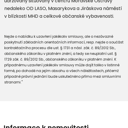
udržovaný situovaný v centru Moravské Ostravy
nedaleko OD LASO, Masarykova a Jiráskova náměstí
v blízkosti MHD a celkové občanské vybavenosti.
Nejde o nabídku k uzavření jakékoliv smlouvy, ale o nezávazné
poskytnutí základních orientačních informací, resp. nejde o součást
kontraktačního procesu dle ust. § 1731 a násl. zák. č. 89/2012 Sb.,
občanského zákoníku v platném znění, a tedy se neuplatní ust. §
1729 zák. č. 89/2012 Sb., občanského zákoníku v platném znění. K
případnému uzavření jakékoliv smlouvy může dojít toliko v listinné
formě, po dohodě na jejím obsahu a všech náležitostech, přičemž
případné právní jednání bude uskutečněno přímo mezi smluvními
stranami."
Informace k nemovitosti