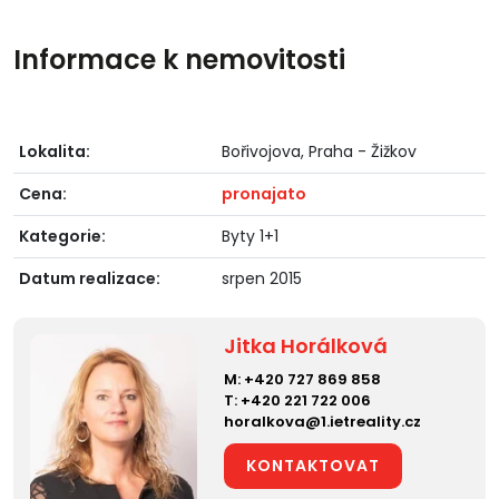
Informace k nemovitosti
Lokalita:
Bořivojova, Praha - Žižkov
Cena:
pronajato
Kategorie:
Byty 1+1
Datum realizace:
srpen 2015
Jitka Horálková
M:
+420 727 869 858
T:
+420 221 722 006
horalkova@1.ietreality.cz
KONTAKTOVAT