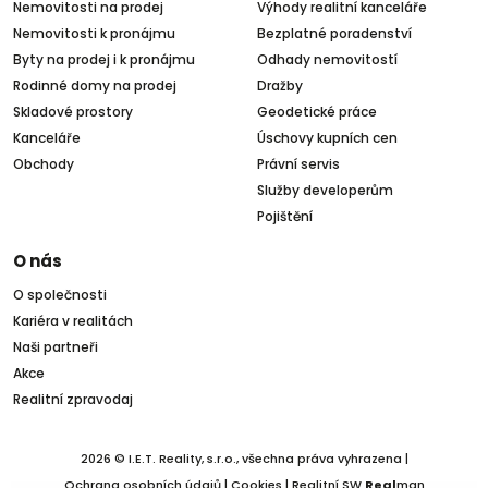
Nemovitosti na prodej
Výhody realitní kanceláře
Nemovitosti k pronájmu
Bezplatné poradenství
Byty na prodej i k pronájmu
Odhady nemovitostí
Rodinné domy na prodej
Dražby
Skladové prostory
Geodetické práce
Kanceláře
Úschovy kupních cen
Obchody
Právní servis
Služby developerům
Pojištění
O nás
O společnosti
Kariéra v realitách
Naši partneři
Akce
Realitní zpravodaj
2026 © I.E.T. Reality, s.r.o., všechna práva vyhrazena |
Ochrana osobních údajů
|
Cookies
| Realitní SW
Real
man