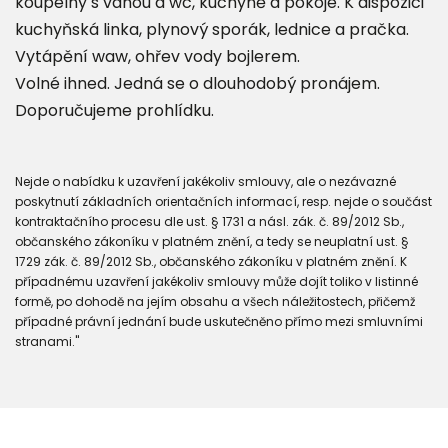
koupelny s vanou a wc, kuchyně a pokoje. K dispozici
kuchyňská linka, plynový sporák, lednice a pračka.
Vytápění waw, ohřev vody bojlerem.
Volné ihned. Jedná se o dlouhodobý pronájem.
Doporučujeme prohlídku.
Nejde o nabídku k uzavření jakékoliv smlouvy, ale o nezávazné
poskytnutí základních orientačních informací, resp. nejde o součást
kontraktačního procesu dle ust. § 1731 a násl. zák. č. 89/2012 Sb.,
občanského zákoníku v platném znění, a tedy se neuplatní ust. §
1729 zák. č. 89/2012 Sb., občanského zákoníku v platném znění. K
případnému uzavření jakékoliv smlouvy může dojít toliko v listinné
formě, po dohodě na jejím obsahu a všech náležitostech, přičemž
případné právní jednání bude uskutečněno přímo mezi smluvními
stranami."