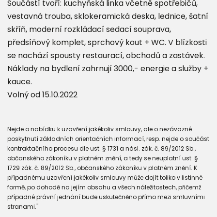
Součástí tvoří: kuchyňská linka včetně spotřebičů,
vestavná trouba, sklokeramická deska, lednice, šatní
skříň, moderní rozkládací sedací souprava,
předsíňový komplet, sprchový kout + WC. V blízkosti
se nachází spousty restaurací, obchodů a zastávek.
Náklady na bydlení zahrnují 3000,- energie a služby +
kauce.
Volný od 15.10.2022
Nejde o nabídku k uzavření jakékoliv smlouvy, ale o nezávazné
poskytnutí základních orientačních informací, resp. nejde o součást
kontraktačního procesu dle ust. § 1731 a násl. zák. č. 89/2012 Sb.,
občanského zákoníku v platném znění, a tedy se neuplatní ust. §
1729 zák. č. 89/2012 Sb., občanského zákoníku v platném znění. K
případnému uzavření jakékoliv smlouvy může dojít toliko v listinné
formě, po dohodě na jejím obsahu a všech náležitostech, přičemž
případné právní jednání bude uskutečněno přímo mezi smluvními
stranami."