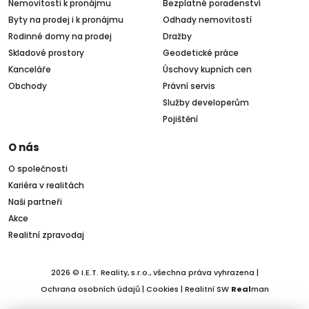
Nemovitosti k pronájmu
Bezplatné poradenství
Byty na prodej i k pronájmu
Odhady nemovitostí
Rodinné domy na prodej
Dražby
Skladové prostory
Geodetické práce
Kanceláře
Úschovy kupních cen
Obchody
Právní servis
Služby developerům
Pojištění
O nás
O společnosti
Kariéra v realitách
Naši partneři
Akce
Realitní zpravodaj
2026 © I.E.T. Reality, s.r.o., všechna práva vyhrazena |
Ochrana osobních údajů
|
Cookies
| Realitní SW
Real
man