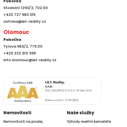
Pobočka
Stodolní 1293/3, 702 00
+420 727 983 315
ostrava@iet-reality.cz
Olomouc
Pobočka
Tylova 963/2, 779 00
+420 222 310 399
info.olomouc@iet-reality.cz
Nemovitosti
Naše služby
Nemovitosti na prodej
Výhody realitní kanceláře