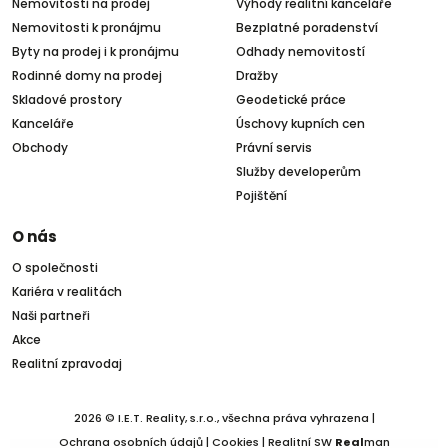
Nemovitosti na prodej
Výhody realitní kanceláře
Nemovitosti k pronájmu
Bezplatné poradenství
Byty na prodej i k pronájmu
Odhady nemovitostí
Rodinné domy na prodej
Dražby
Skladové prostory
Geodetické práce
Kanceláře
Úschovy kupních cen
Obchody
Právní servis
Služby developerům
Pojištění
O nás
O společnosti
Kariéra v realitách
Naši partneři
Akce
Realitní zpravodaj
2026 © I.E.T. Reality, s.r.o., všechna práva vyhrazena |
Ochrana osobních údajů
|
Cookies
| Realitní SW
Real
man