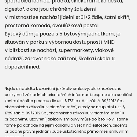
spotřebičů lednice, pračka, sklokeramická deska,
digestoř, okna jsou chráněny žaluziemi.
V místnosti se nachází jídelní stůl+2 židle, šatní skříň,
prostorná komoda, dvoulůžková postel.
Bytový dům je pouze s 5 bytovými jednotkami, je
situován v parku s výbornou dostupností MHD.
V blízkosti se nachází, supermarkety, vlakové
nádraží, zdravotnické zařízení, školka i škola. K
dispozici ihned.
Nejde o nabídku k uzavření jakékoliv smlouvy, ale o nezávazné
poskytnutí základních orientačních informací, resp. nejde o součást
kontraktačního procesu dle ust. § 1731 a násl. zák. č. 89/2012 Sb.,
občanského zákoníku v platném znění, a tedy se neuplatní ust. §
1729 zák. č. 89/2012 Sb., občanského zákoníku v platném znění. K
případnému uzavření jakékoliv smlouvy může dojít toliko v listinné
formě, po dohodě na jejím obsahu a všech náležitostech, přičemž
případné právní jednání bude uskutečněno přímo mezi smluvními