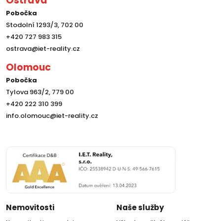
Ostrava
Pobočka
Stodolní 1293/3, 702 00
+420 727 983 315
ostrava@iet-reality.cz
Olomouc
Pobočka
Tylova 963/2, 779 00
+420 222 310 399
info.olomouc@iet-reality.cz
Nemovitosti
Naše služby