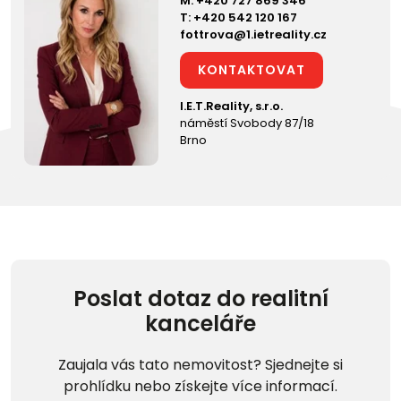
M:
+420 727 869 346
T:
+420 542 120 167
fottrova@1.ietreality.cz
KONTAKTOVAT
I.E.T.Reality, s.r.o.
náměstí Svobody 87/18
Brno
Poslat dotaz do realitní
kanceláře
Zaujala vás tato nemovitost? Sjednejte si
prohlídku nebo získejte více informací.