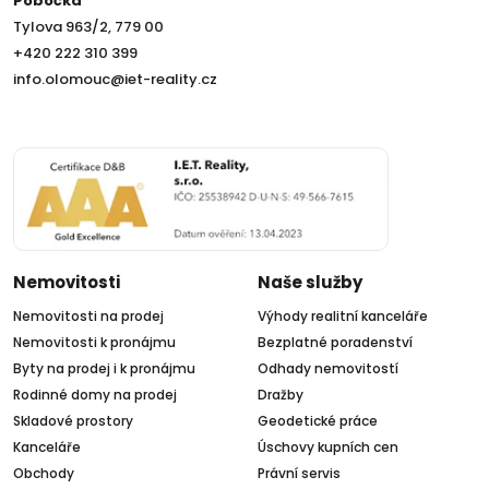
Pobočka
Tylova 963/2, 779 00
+420 222 310 399
info.olomouc@iet-reality.cz
Nemovitosti
Naše služby
Nemovitosti na prodej
Výhody realitní kanceláře
Nemovitosti k pronájmu
Bezplatné poradenství
Byty na prodej i k pronájmu
Odhady nemovitostí
Rodinné domy na prodej
Dražby
Skladové prostory
Geodetické práce
Kanceláře
Úschovy kupních cen
Obchody
Právní servis