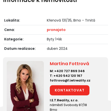
Lokalita:
Křenová 131/35, Brno - Trnitá
Cena:
pronajato
Kategorie:
Byty 1+kk
Datum realizace:
duben 2024
Martina Fottrová
M:
+420 727 869 346
T:
+420 542 120 167
fottrova@1.ietreality.cz
KONTAKTOVAT
I.E.T.Reality, s.r.o.
náměstí Svobody 87/18
Brno