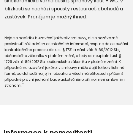
sklokeramická varná deska, sprchový kout + WC. V
blízkosti se nachází spousty restaurací, obchodů a
zastávek. Pronájem je možný ihned.
Nejde o nabídku k uzavření jakékoliv smlouvy, ale o nezávazné
poskytnutí základních orientačních informací, resp. nejde o součást
kontraktačního procesu dle ust. § 1731 a násl. zák. č. 89/2012 Sb.,
občanského zákoníku v platném znění, a tedy se neuplatní ust. §
1729 zák. č. 89/2012 Sb., občanského zákoníku v platném znění. K
případnému uzavření jakékoliv smlouvy může dojít toliko v listinné
formě, po dohodě na jejím obsahu a všech náležitostech, přičemž
případné právní jednání bude uskutečněno přímo mezi smluvními
stranami."
Informace k nemovitosti