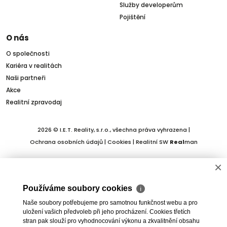
Služby developerům
Pojištění
O nás
O společnosti
Kariéra v realitách
Naši partneři
Akce
Realitní zpravodaj
2026 © I.E.T. Reality, s.r.o., všechna práva vyhrazena |
Ochrana osobních údajů
|
Cookies
| Realitní SW
Real
man
×
Používáme soubory cookies
ℹ
Naše soubory potřebujeme pro samotnou funkčnost webu a pro
uložení vašich předvoleb při jeho procházení. Cookies třetích
stran pak slouží pro vyhodnocování výkonu a zkvalitnění obsahu