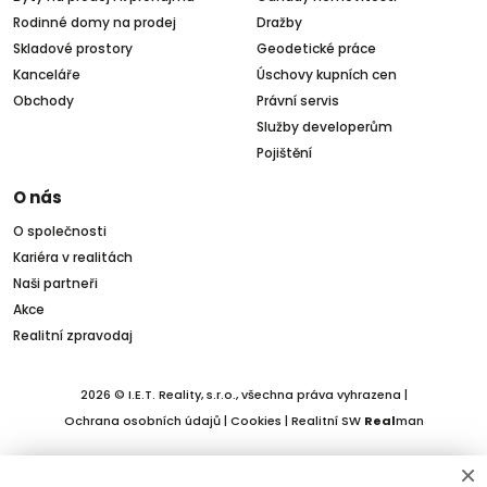
Rodinné domy na prodej
Dražby
Skladové prostory
Geodetické práce
Kanceláře
Úschovy kupních cen
Obchody
Právní servis
Služby developerům
Pojištění
O nás
O společnosti
Kariéra v realitách
Naši partneři
Akce
Realitní zpravodaj
2026 © I.E.T. Reality, s.r.o., všechna práva vyhrazena |
Ochrana osobních údajů
|
Cookies
| Realitní SW
Real
man
×