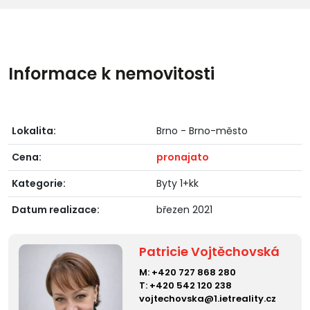
Informace k nemovitosti
Lokalita:
Brno - Brno-město
Cena:
pronajato
Kategorie:
Byty 1+kk
Datum realizace:
březen 2021
Patricie Vojtěchovská
M:
+420 727 868 280
T:
+420 542 120 238
vojtechovska@1.ietreality.cz