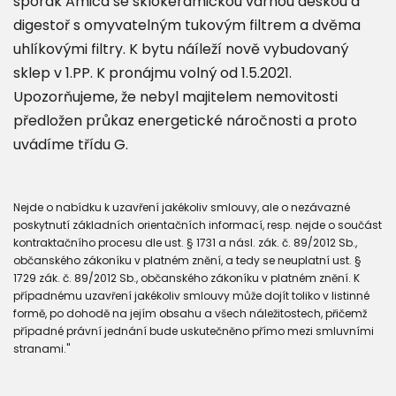
sporák Amica se sklokeramickou varnou deskou a
digestoř s omyvatelným tukovým filtrem a dvěma
uhlíkovými filtry. K bytu náíleží nově vybudovaný
sklep v 1.PP. K pronájmu volný od 1.5.2021.
Upozorňujeme, že nebyl majitelem nemovitosti
předložen průkaz energetické náročnosti a proto
uvádíme třídu G.
Nejde o nabídku k uzavření jakékoliv smlouvy, ale o nezávazné
poskytnutí základních orientačních informací, resp. nejde o součást
kontraktačního procesu dle ust. § 1731 a násl. zák. č. 89/2012 Sb.,
občanského zákoníku v platném znění, a tedy se neuplatní ust. §
1729 zák. č. 89/2012 Sb., občanského zákoníku v platném znění. K
případnému uzavření jakékoliv smlouvy může dojít toliko v listinné
formě, po dohodě na jejím obsahu a všech náležitostech, přičemž
případné právní jednání bude uskutečněno přímo mezi smluvními
stranami."