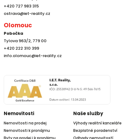
+420 727 983 315
ostrava@iet-reality.cz
Olomouc
Pobočka
Tylova 963/2, 779 00
+420 222 310 399
info.olomouc@iet-reality.cz
Nemovitosti
Naše služby
Nemovitosti na prodej
Výhody realitní kanceláře
Nemovitosti k pronájmu
Bezplatné poradenství
Byty na prodej i k pronájmu
Odhady nemovitostí