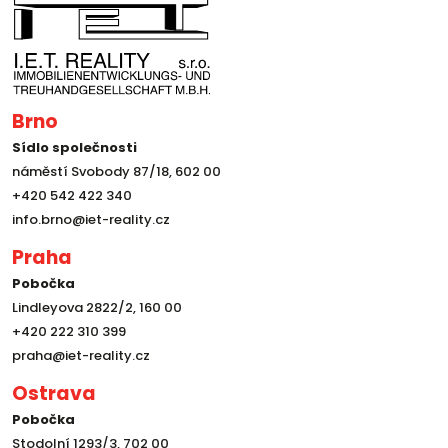
Brno
Sídlo společnosti
náměstí Svobody 87/18, 602 00
+420 542 422 340
info.brno@iet-reality.cz
Praha
Pobočka
Lindleyova 2822/2, 160 00
+420 222 310 399
praha@iet-reality.cz
Ostrava
Pobočka
Stodolní 1293/3, 702 00