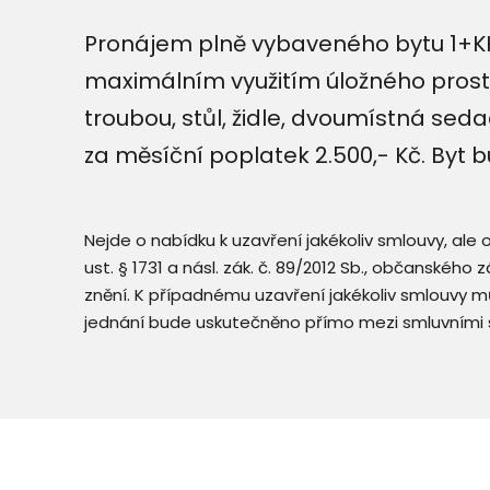
Pronájem plně vybaveného bytu 1+KK,
maximálním využitím úložného prosto
troubou, stůl, židle, dvoumístná seda
za měsíční poplatek 2.500,- Kč. Byt b
Nejde o nabídku k uzavření jakékoliv smlouvy, ale
ust. § 1731 a násl. zák. č. 89/2012 Sb., občanského
znění. K případnému uzavření jakékoliv smlouvy mů
jednání bude uskutečněno přímo mezi smluvními 