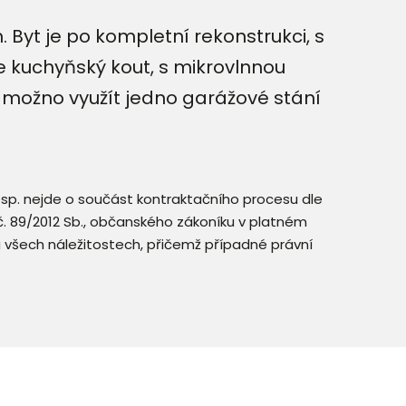
Byt je po kompletní rekonstrukci, s
e kuchyňský kout, s mikrovlnnou
je možno využít jedno garážové stání
resp. nejde o součást kontraktačního procesu dle
. č. 89/2012 Sb., občanského zákoníku v platném
a všech náležitostech, přičemž případné právní