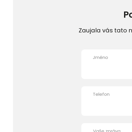
P
Zaujala vás tato n
Jméno
Telefon
Vaše zpráva