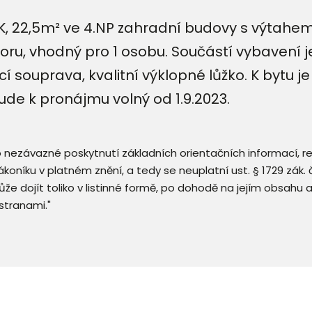
 22,5m² ve 4.NP zahradní budovy s výtahem. 
ru, vhodný pro 1 osobu. Součástí vybavení j
cí souprava, kvalitní výklopné lůžko. K bytu 
ude k pronájmu volný od 1.9.2023.
 o nezávazné poskytnutí základních orientačních informací, 
 zákoníku v platném znění, a tedy se neuplatní ust. § 1729 zák
že dojít toliko v listinné formě, po dohodě na jejím obsahu 
stranami."