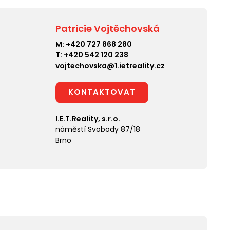
Patricie Vojtěchovská
M:
+420 727 868 280
T:
+420 542 120 238
vojtechovska@1.ietreality.cz
KONTAKTOVAT
I.E.T.Reality, s.r.o.
náměstí Svobody 87/18
Brno