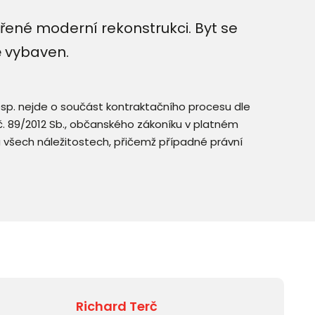
né moderní rekonstrukci. Byt se
ě vybaven.
resp. nejde o součást kontraktačního procesu dle
. č. 89/2012 Sb., občanského zákoníku v platném
a všech náležitostech, přičemž případné právní
Richard Terč