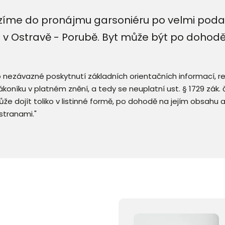
íme do pronájmu garsoniéru po velmi podaře
 v Ostravě - Porubě. Byt může být po dohod
 o nezávazné poskytnutí základních orientačních informací, 
 zákoníku v platném znění, a tedy se neuplatní ust. § 1729 zák
že dojít toliko v listinné formě, po dohodě na jejím obsahu 
stranami."