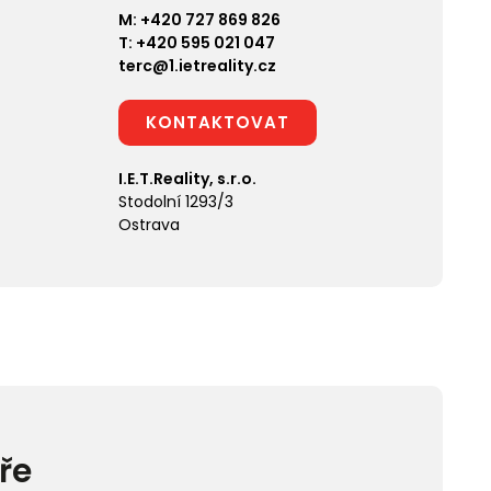
M:
+420 727 869 826
T:
+420 595 021 047
terc@1.ietreality.cz
KONTAKTOVAT
I.E.T.Reality, s.r.o.
Stodolní 1293/3
Ostrava
ře