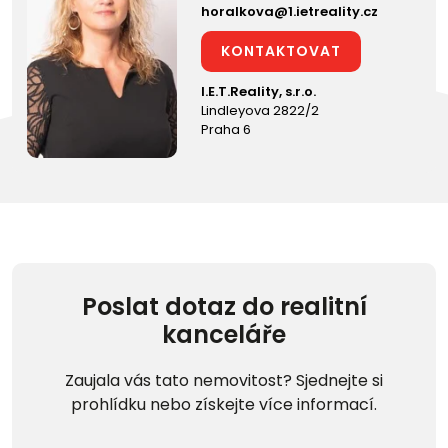
horalkova@1.ietreality.cz
KONTAKTOVAT
I.E.T.Reality, s.r.o.
Lindleyova 2822/2
Praha 6
Poslat dotaz do realitní
kanceláře
Zaujala vás tato nemovitost? Sjednejte si
prohlídku nebo získejte více informací.