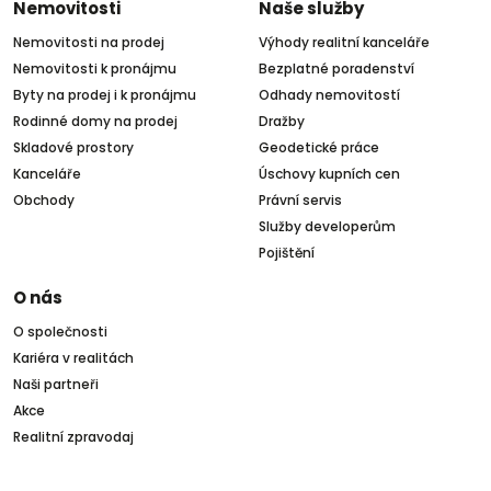
Nemovitosti
Naše služby
Nemovitosti na prodej
Výhody realitní kanceláře
Nemovitosti k pronájmu
Bezplatné poradenství
Byty na prodej i k pronájmu
Odhady nemovitostí
Rodinné domy na prodej
Dražby
Skladové prostory
Geodetické práce
Kanceláře
Úschovy kupních cen
Obchody
Právní servis
Služby developerům
Pojištění
O nás
O společnosti
Kariéra v realitách
Naši partneři
Akce
Realitní zpravodaj