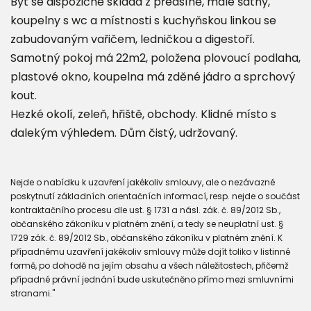
Byt se dispozičně skládá z předsíně, malé šatny,
koupelny s wc a místnosti s kuchyňskou linkou se
zabudovaným vařičem, ledničkou a digestoří.
Samotný pokoj má 22m2, položena plovoucí podlaha,
plastové okno, koupelna má zděné jádro a sprchový
kout.
Hezké okolí, zeleň, hřiště, obchody. Klidné místo s
dalekým výhledem. Dům čistý, udržovaný.
Nejde o nabídku k uzavření jakékoliv smlouvy, ale o nezávazné
poskytnutí základních orientačních informací, resp. nejde o součást
kontraktačního procesu dle ust. § 1731 a násl. zák. č. 89/2012 Sb.,
občanského zákoníku v platném znění, a tedy se neuplatní ust. §
1729 zák. č. 89/2012 Sb., občanského zákoníku v platném znění. K
případnému uzavření jakékoliv smlouvy může dojít toliko v listinné
formě, po dohodě na jejím obsahu a všech náležitostech, přičemž
případné právní jednání bude uskutečněno přímo mezi smluvními
stranami."