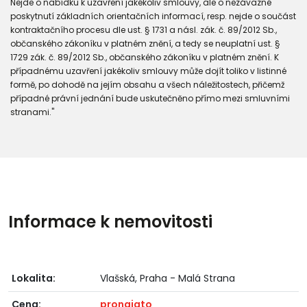
Nejde o nabídku k uzavření jakékoliv smlouvy, ale o nezávazné
poskytnutí základních orientačních informací, resp. nejde o součást
kontraktačního procesu dle ust. § 1731 a násl. zák. č. 89/2012 Sb.,
občanského zákoníku v platném znění, a tedy se neuplatní ust. §
1729 zák. č. 89/2012 Sb., občanského zákoníku v platném znění. K
případnému uzavření jakékoliv smlouvy může dojít toliko v listinné
formě, po dohodě na jejím obsahu a všech náležitostech, přičemž
případné právní jednání bude uskutečněno přímo mezi smluvními
stranami."
Informace k nemovitosti
Lokalita:
Vlašská, Praha - Malá Strana
Cena:
pronajato