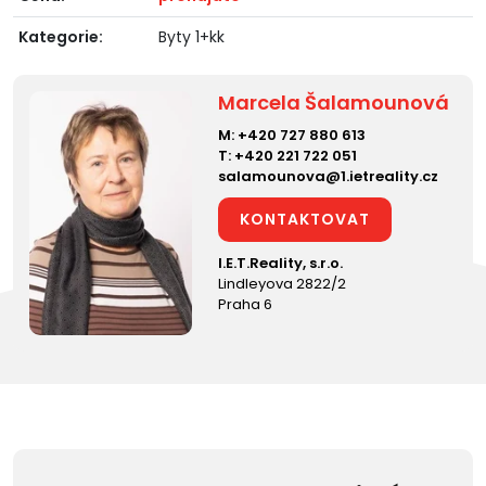
Kategorie:
Byty 1+kk
Marcela Šalamounová
M:
+420 727 880 613
T:
+420 221 722 051
salamounova@1.ietreality.cz
KONTAKTOVAT
I.E.T.Reality, s.r.o.
Lindleyova 2822/2
Praha 6