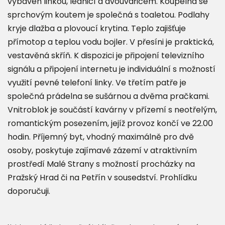
vybaven linkou, lednicí a dvouvařičem. Koupelna se
sprchovým koutem je společná s toaletou. Podlahy
kryje dlažba a plovoucí krytina. Teplo zajišťuje
přímotop a teplou vodu bojler. V přesíni je praktická,
vestavěná skříň. K dispozici je připojení televizního
signálu a připojení internetu je individuální s možností
využití pevné telefoní linky. Ve třetím patře je
společná prádelna se sušárnou a dvěma pračkami.
Vnitroblok je součástí kavárny v přízemí s neotřelým,
romantickým posezením, jejíž provoz končí ve 22.00
hodin. Příjemný byt, vhodný maximálně pro dvě
osoby, poskytuje zajímavé zázemí v atraktivním
prostředí Malé Strany s možností procházky na
Pražský Hrad či na Petřín v sousedství. Prohlídku
doporučuji.