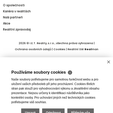
O společnosti
Kariéra v realitách
Naši partneři
Akce
Realitní zpravodaj
2026 © I.E.T. Reality, s.r.o., všechna práva vyhrazena |
Ochrana osobních údajů
|
Cookies
| Realitní SW
Real
man
×
Používáme soubory cookies
ℹ
Naše soubory potřebujeme pro samotnou funkčnost webu a pro
uložení vašich předvoleb při jeho procházení. Cookies třetích
stran pak slouží pro vyhodnocování výkonu a zkvalitnění obsahu
prezentace. Nejsou určeny k identifikaci návštěvníka jako
konkrétní osoby. Pro uchování jiných než technických cookies
potřebujeme váš souhlas.
Upravit
Odmítnout
Přijímám vše