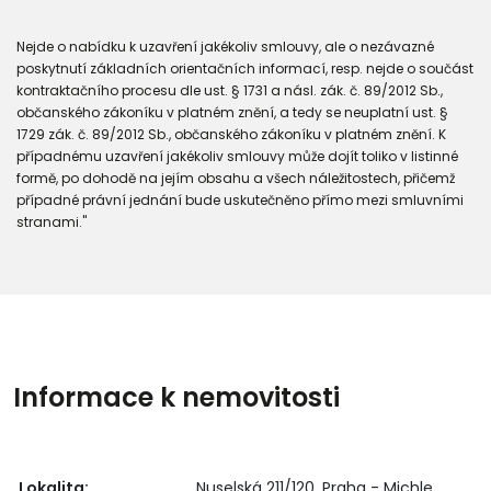
Nejde o nabídku k uzavření jakékoliv smlouvy, ale o nezávazné
poskytnutí základních orientačních informací, resp. nejde o součást
kontraktačního procesu dle ust. § 1731 a násl. zák. č. 89/2012 Sb.,
občanského zákoníku v platném znění, a tedy se neuplatní ust. §
1729 zák. č. 89/2012 Sb., občanského zákoníku v platném znění. K
případnému uzavření jakékoliv smlouvy může dojít toliko v listinné
formě, po dohodě na jejím obsahu a všech náležitostech, přičemž
případné právní jednání bude uskutečněno přímo mezi smluvními
stranami."
Informace k nemovitosti
Lokalita:
Nuselská 211/120, Praha - Michle