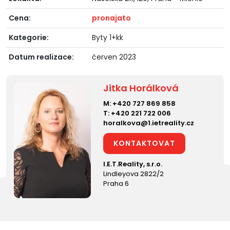
Cena:
pronajato
Kategorie:
Byty 1+kk
Datum realizace:
červen 2023
Jitka Horálková
M:
+420 727 869 858
T:
+420 221 722 006
horalkova@1.ietreality.cz
KONTAKTOVAT
I.E.T.Reality, s.r.o.
Lindleyova 2822/2
Praha 6