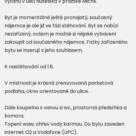
výtahu v ulici Nuselská v pražské Michli.
Byt je momentálně ještě pronajatý, současný
nájemce je ale již ve fázi stěhování. Byt se nabízí
nezařízený, ovšem je možné si nějaké vybavení
zakoupit od současného nájemce. Fotky zařízeného
bytu se inzerují s jeho souhlasem.
K nastěhování od 1.6.
V místnosti je krásná zrenovovaná parketová
podlaha, okno orientované do ulice.
Dále koupelna s vanou a wc, prostorná předsíňka a
komora.
Topení waw, ohřev vody karmou. Do bytu zaveden
internet O2 a Vodafone (UPC).