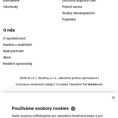
Kanceláře
Úschovy kupních cen
Obchody
Právní servis
Služby developerům
Pojištění
O nás
O společnosti
Kariéra v realitách
Naši partneři
Akce
Realitní zpravodaj
2026 © I.E.T. Reality, s.r.o., všechna práva vyhrazena |
Ochrana osobních údajů
|
Cookies
| Realitní SW
Real
man
×
Používáme soubory cookies
ℹ
Naše soubory potřebujeme pro samotnou funkčnost webu a pro