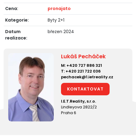
Cena:
pronajato
Kategorie:
Byty 2+1
Datum
březen 2024
realizace:
Lukáš Pecháček
M:
+420 727 886 321
T:
+420 221 722 036
pechacek@1.ietreality.cz
KONTAKTOVAT
I.E.T.Reality, s.r.o.
Lindleyova 2822/2
Praha 6