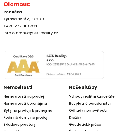
Olomouc
Pobočka
Tylova 963/2, 779 00
+420 222 310 399
info.olomouc@iet-reality.cz
Nemovitosti
Naše služby
Nemovitosti na prodej
Výhody realitní kanceláře
Nemovitosti k pronájmu
Bezplatné poradenství
Byty na prodej i k pronájmu
Odhady nemovitostí
Rodinné domy na prodej
Dražby
Skladové prostory
Geodetické práce