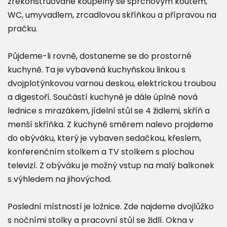
zrekonstruované koupelny se sprchovým koutem,
WC, umyvadlem, zrcadlovou skříňkou a přípravou na
pračku.
Půjdeme-li rovně, dostaneme se do prostorné
kuchyně. Ta je vybavená kuchyňskou linkou s
dvojplotýnkovou varnou deskou, elektrickou troubou
a digestoří. Součástí kuchyně je dále úplně nová
lednice s mrazákem, jídelní stůl se 4 židlemi, skříň a
menší skříňka. Z kuchyně směrem nalevo projdeme
do obýváku, který je vybaven sedačkou, křeslem,
konferenčním stolkem a TV stolkem s plochou
televizí. Z obýváku je možný vstup na malý balkonek
s výhledem na jihovýchod.
Poslední místností je ložnice. Zde najdeme dvojlůžko
s nočními stolky a pracovní stůl se židlí. Okna v