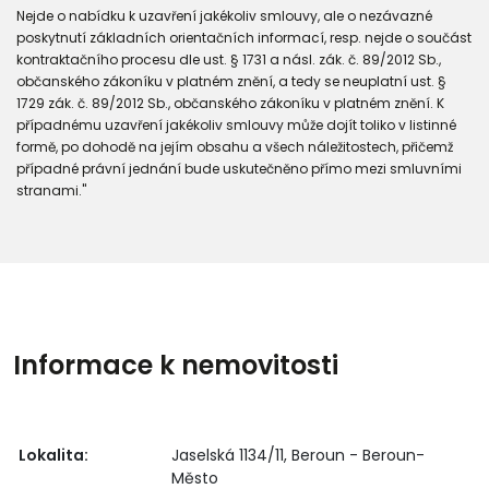
Nejde o nabídku k uzavření jakékoliv smlouvy, ale o nezávazné
poskytnutí základních orientačních informací, resp. nejde o součást
kontraktačního procesu dle ust. § 1731 a násl. zák. č. 89/2012 Sb.,
občanského zákoníku v platném znění, a tedy se neuplatní ust. §
1729 zák. č. 89/2012 Sb., občanského zákoníku v platném znění. K
případnému uzavření jakékoliv smlouvy může dojít toliko v listinné
formě, po dohodě na jejím obsahu a všech náležitostech, přičemž
případné právní jednání bude uskutečněno přímo mezi smluvními
stranami."
Informace k nemovitosti
Lokalita:
Jaselská 1134/11, Beroun - Beroun-
Město