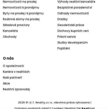
Nemovitosti na prodej
Výhody realitní kanceláře
Nemovitosti k pronájmu
Bezplatné poradenství
Byty na prodej i k pronájmu
Odhady nemovitostí
Rodinné domy na prodej
Dražby
Skladové prostory
Geodetické práce
Kanceláře
Úschovy kupních cen
Obchody
Právní servis
Služby developerům
Pojištění
O nás
O společnosti
Kariéra v realitách
Naši partneři
Akce
Realitní zpravodaj
2026 © I.E.T. Reality, s.r.o., všechna práva vyhrazena |
Ochrana osobních údajů
|
Cookies
| Realitní SW
Real
man