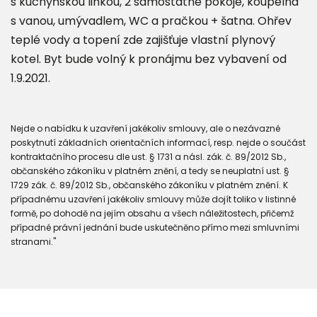
s kuchyňskou linkou, 2 samostatné pokoje, koupelna
s vanou, umývadlem, WC a pračkou + šatna. Ohřev
teplé vody a topení zde zajišťuje vlastní plynový
kotel. Byt bude volný k pronájmu bez vybavení od
1.9.2021.
Nejde o nabídku k uzavření jakékoliv smlouvy, ale o nezávazné
poskytnutí základních orientačních informací, resp. nejde o součást
kontraktačního procesu dle ust. § 1731 a násl. zák. č. 89/2012 Sb.,
občanského zákoníku v platném znění, a tedy se neuplatní ust. §
1729 zák. č. 89/2012 Sb., občanského zákoníku v platném znění. K
případnému uzavření jakékoliv smlouvy může dojít toliko v listinné
formě, po dohodě na jejím obsahu a všech náležitostech, přičemž
případné právní jednání bude uskutečněno přímo mezi smluvními
stranami."