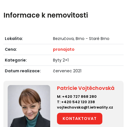
Informace k nemovitosti
Lokalita:
Bezručova, Brno - Staré Brno
Cena:
pronajato
Kategorie:
Byty 2+1
Datum realizace:
červenec 2021
Patricie Vojtěchovská
M:
+420 727 868 280
T:
+420 542 120 238
vojtechovska@1.ietreality.cz
KONTAKTOVAT