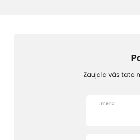
P
Zaujala vás tato n
Jméno