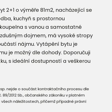
t 2+1 o výměře 81m2, nacházející se
odba, kuchyň s prostornou
je koupelna s vanou a samostatné
, vzdušným dojmem, má vysoké stropy
oučástí nájmu. Vytápění bytu je
mu je možný dle dohody. Doporučuji
u, s ideální dostupností a veškerou
resp. nejde o součást kontraktačního procesu dle
. č. 89/2012 Sb., občanského zákoníku v platném
a všech náležitostech, přičemž případné právní