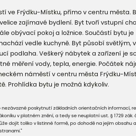
ve Frýdku-Místku, přímo v centru města. By
elice zajímavé bydlení. Byt tvoří vstupní ch
dále obývací pokoj a ložnice. Součástí bytu 
 nachází vedle kuchyně. Byt působí světlým
ucí podlaha. Veškerý nábytek a zařízení je s
né měření vody, tepla, energie. Počátek náj
meckém náměstí v centru města Frýdku-Místk
. Prohlídka bytu je možná kdykoliv.
 o nezávazné poskytnutí základních orientačních informací, 
 zákoníku v platném znění, a tedy se neuplatní ust. § 1729 zák
že dojít toliko v listinné formě, po dohodě na jejím obsahu 
stranami."