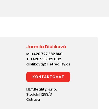
Jarmila Diblíková
M:
+420 727 882 860
T:
+420 595 021 002
diblikova@1.ietreality.cz
KONTAKTOVAT
I.E.T.Reality, s.r.o.
Stodolní 1293/3
Ostrava