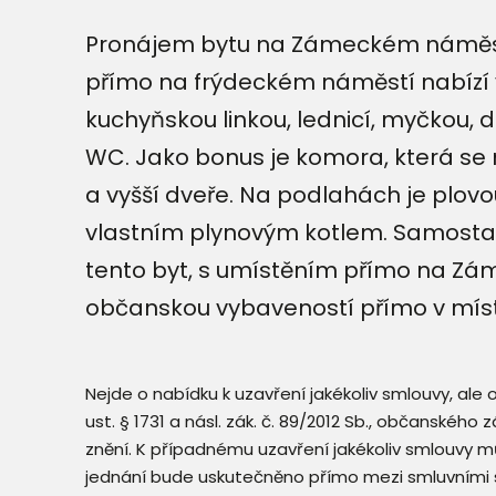
Pronájem bytu na Zámeckém náměstí 
přímo na frýdeckém náměstí nabízí v
kuchyňskou linkou, lednicí, myčkou, 
WC. Jako bonus je komora, která se
a vyšší dveře. Na podlahách je plovo
vlastním plynovým kotlem. Samostat
tento byt, s umístěním přímo na Zá
občanskou vybaveností přímo v místě
Nejde o nabídku k uzavření jakékoliv smlouvy, ale
ust. § 1731 a násl. zák. č. 89/2012 Sb., občanského
znění. K případnému uzavření jakékoliv smlouvy mů
jednání bude uskutečněno přímo mezi smluvními 