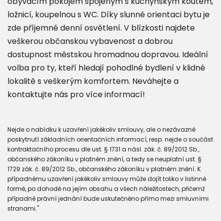
obývacím pokojem spojeným s kuchyňským koutem,
ložnicí, koupelnou s WC. Díky slunné orientaci bytu je
zde příjemné denní osvětlení. V blízkosti najdete
veškerou občanskou vybavenost a dobrou
dostupnost městskou hromadnou dopravou. Ideální
volba pro ty, kteří hledají pohodlné bydlení v klidné
lokalitě s veškerým komfortem. Neváhejte a
kontaktujte nás pro více informací!
Nejde o nabídku k uzavření jakékoliv smlouvy, ale o nezávazné
poskytnutí základních orientačních informací, resp. nejde o součást
kontraktačního procesu dle ust. § 1731 a násl. zák. č. 89/2012 Sb.,
občanského zákoníku v platném znění, a tedy se neuplatní ust. §
1729 zák. č. 89/2012 Sb., občanského zákoníku v platném znění. K
případnému uzavření jakékoliv smlouvy může dojít toliko v listinné
formě, po dohodě na jejím obsahu a všech náležitostech, přičemž
případné právní jednání bude uskutečněno přímo mezi smluvními
stranami."