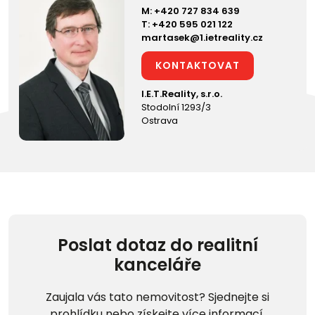
M:
+420 727 834 639
T:
+420 595 021 122
martasek@1.ietreality.cz
KONTAKTOVAT
I.E.T.Reality, s.r.o.
Stodolní 1293/3
Ostrava
Poslat dotaz do realitní
kanceláře
Zaujala vás tato nemovitost? Sjednejte si
prohlídku nebo získejte více informací.