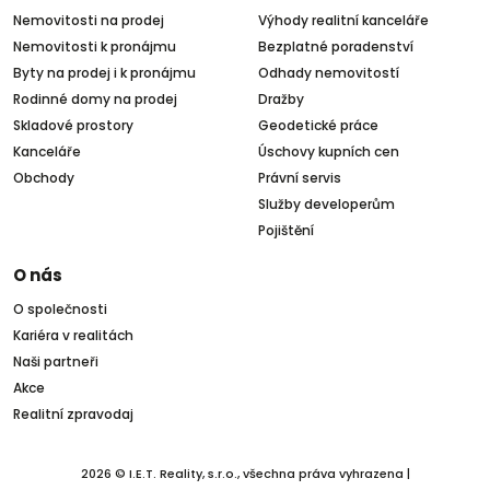
Nemovitosti na prodej
Výhody realitní kanceláře
Nemovitosti k pronájmu
Bezplatné poradenství
Byty na prodej i k pronájmu
Odhady nemovitostí
Rodinné domy na prodej
Dražby
Skladové prostory
Geodetické práce
Kanceláře
Úschovy kupních cen
Obchody
Právní servis
Služby developerům
Pojištění
O nás
O společnosti
Kariéra v realitách
Naši partneři
Akce
Realitní zpravodaj
2026 © I.E.T. Reality, s.r.o., všechna práva vyhrazena |