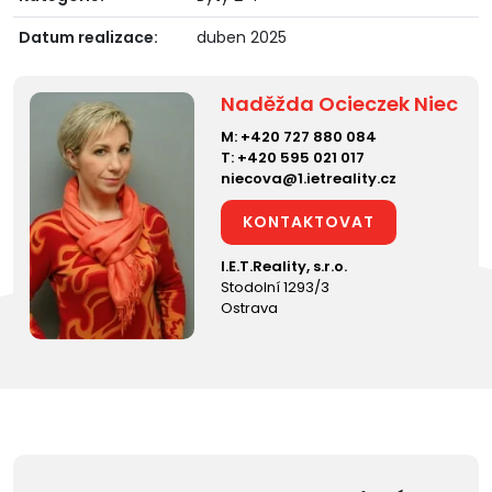
Datum realizace:
duben 2025
Naděžda Ocieczek Niec
M:
+420 727 880 084
T:
+420 595 021 017
niecova@1.ietreality.cz
KONTAKTOVAT
I.E.T.Reality, s.r.o.
Stodolní 1293/3
Ostrava