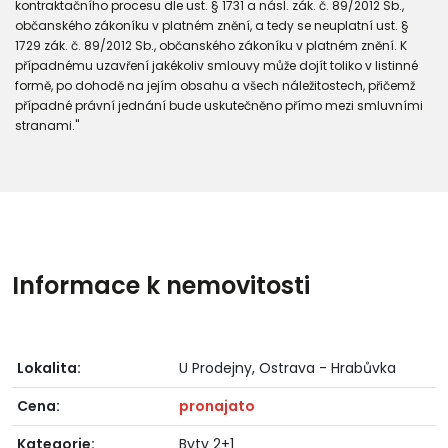
kontraktačního procesu dle ust. § 1731 a násl. zák. č. 89/2012 Sb.,
občanského zákoníku v platném znění, a tedy se neuplatní ust. §
1729 zák. č. 89/2012 Sb., občanského zákoníku v platném znění. K
případnému uzavření jakékoliv smlouvy může dojít toliko v listinné
formě, po dohodě na jejím obsahu a všech náležitostech, přičemž
případné právní jednání bude uskutečněno přímo mezi smluvními
stranami."
Informace k nemovitosti
Lokalita:
U Prodejny, Ostrava - Hrabůvka
Cena:
pronajato
Kategorie:
Byty 2+1