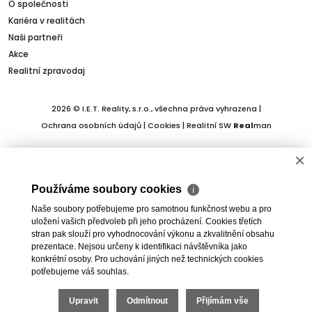
O společnosti
Kariéra v realitách
Naši partneři
Akce
Realitní zpravodaj
2026 © I.E.T. Reality, s.r.o., všechna práva vyhrazena |
Ochrana osobních údajů
|
Cookies
| Realitní SW
Real
man
×
Používáme soubory cookies
ℹ
Naše soubory potřebujeme pro samotnou funkčnost webu a pro
uložení vašich předvoleb při jeho procházení. Cookies třetích
stran pak slouží pro vyhodnocování výkonu a zkvalitnění obsahu
prezentace. Nejsou určeny k identifikaci návštěvníka jako
konkrétní osoby. Pro uchování jiných než technických cookies
potřebujeme váš souhlas.
Upravit
Odmítnout
Přijímám vše