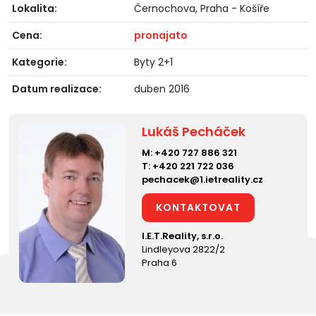
Lokalita:
Černochova, Praha - Košíře
Cena:
pronajato
Kategorie:
Byty 2+1
Datum realizace:
duben 2016
Lukáš Pecháček
M:
+420 727 886 321
T:
+420 221 722 036
pechacek@1.ietreality.cz
KONTAKTOVAT
I.E.T.Reality, s.r.o.
Lindleyova 2822/2
Praha 6