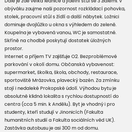
Dále je zde velká lednice a jídelní stůl se 3 židlemi. V
obýváku zaujme naši pozornost rozkládací pohovka,
stolek, pracovní stůl s žídlí a další nábytek. Ložnici
dominuje dvojlůžko u okna s výhledem do zeleně.
Koupelna je vybavená vanou, WC je samostatné.
Skříně na chodbě poskytují dostatek úložných
prostor.
Internet a příjem TV zajišťuje O2. Bezproblémové
parkování v okolí domu. Občanská vybavenost:
supermarket, školka, škola, obchody, restaurace,
sportoviště Mrázovka, plavecký bazén. Za zmínku
stojí i nedaleké Prokopské údolí. Výhodou bytu je
absolutně klidná lokalita s rychlou dostupností do
centra (cca 5 min. k Andělu). Byt je vhodný i pro
studenty, kteří studují v Jinonicích (Fakulta
humanitních studií a Fakulta sociálních věd UK).
Zastávka autobusu je asi 300 m od domu.