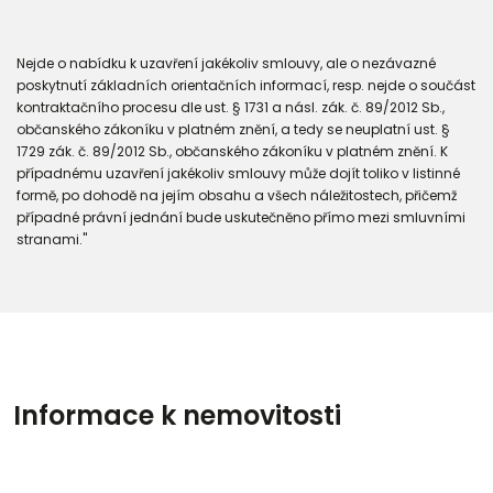
Nejde o nabídku k uzavření jakékoliv smlouvy, ale o nezávazné
poskytnutí základních orientačních informací, resp. nejde o součást
kontraktačního procesu dle ust. § 1731 a násl. zák. č. 89/2012 Sb.,
občanského zákoníku v platném znění, a tedy se neuplatní ust. §
1729 zák. č. 89/2012 Sb., občanského zákoníku v platném znění. K
případnému uzavření jakékoliv smlouvy může dojít toliko v listinné
formě, po dohodě na jejím obsahu a všech náležitostech, přičemž
případné právní jednání bude uskutečněno přímo mezi smluvními
stranami."
Informace k nemovitosti