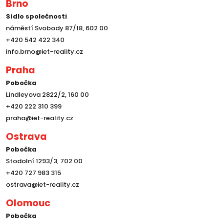
Brno
Sídlo společnosti
náměstí Svobody 87/18, 602 00
+420 542 422 340
info.brno@iet-reality.cz
Praha
Pobočka
Lindleyova 2822/2, 160 00
+420 222 310 399
praha@iet-reality.cz
Ostrava
Pobočka
Stodolní 1293/3, 702 00
+420 727 983 315
ostrava@iet-reality.cz
Olomouc
Pobočka