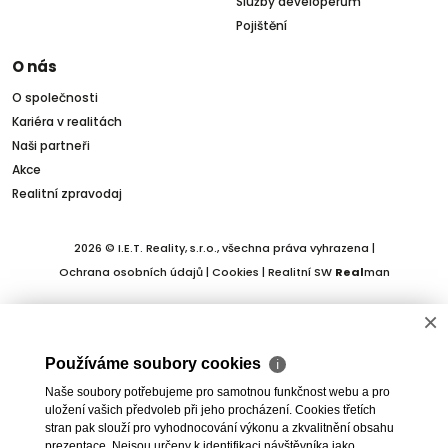
Služby developerům
Pojištění
O nás
O společnosti
Kariéra v realitách
Naši partneři
Akce
Realitní zpravodaj
2026 © I.E.T. Reality, s.r.o., všechna práva vyhrazena |
Ochrana osobních údajů
|
Cookies
| Realitní SW
Real
man
×
Používáme soubory cookies
ℹ
Naše soubory potřebujeme pro samotnou funkčnost webu a pro
uložení vašich předvoleb při jeho procházení. Cookies třetích
stran pak slouží pro vyhodnocování výkonu a zkvalitnění obsahu
prezentace. Nejsou určeny k identifikaci návštěvníka jako