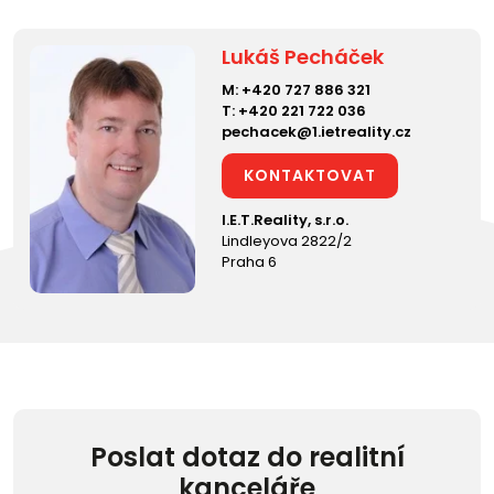
Lukáš Pecháček
M:
+420 727 886 321
T:
+420 221 722 036
pechacek@1.ietreality.cz
KONTAKTOVAT
I.E.T.Reality, s.r.o.
Lindleyova 2822/2
Praha 6
Poslat dotaz do realitní
kanceláře