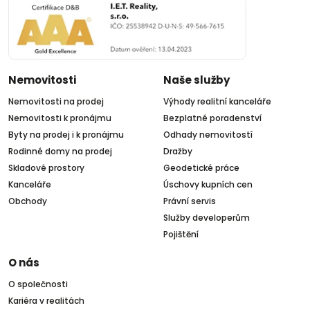
Nemovitosti
Naše služby
Nemovitosti na prodej
Výhody realitní kanceláře
Nemovitosti k pronájmu
Bezplatné poradenství
Byty na prodej i k pronájmu
Odhady nemovitostí
Rodinné domy na prodej
Dražby
Skladové prostory
Geodetické práce
Kanceláře
Úschovy kupních cen
Obchody
Právní servis
Služby developerům
Pojištění
O nás
O společnosti
Kariéra v realitách