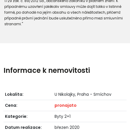
1729 zák. č. 89/2012 Sb., občanského zákoníku v platném znění. K
případnému uzavření jakékoliv smlouvy může dojít toliko v listinné
formě, po dohodě na jejím obsahu a všech náležitostech, přičemž
případné právní jednání bude uskutečněno přímo mezi smluvními
stranami."
Informace k nemovitosti
Lokalita:
U Nikolajky, Praha - Smíchov
Cena:
pronajato
Kategorie:
Byty 2+1
Datum realizace:
březen 2020