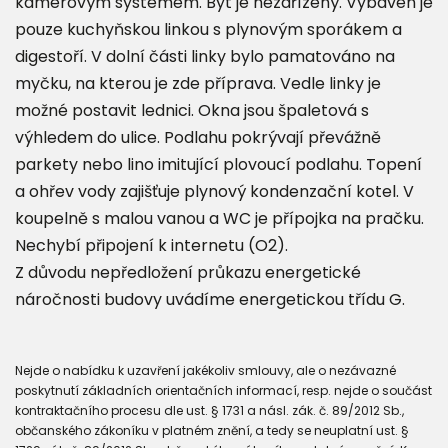
kamerovým systémem. Byt je nezařízený. Vybaven je
pouze kuchyňskou linkou s plynovým sporákem a
digestoří. V dolní části linky bylo pamatováno na
myčku, na kterou je zde příprava. Vedle linky je
možné postavit lednici. Okna jsou špaletová s
výhledem do ulice. Podlahu pokrývají převážně
parkety nebo lino imitující plovoucí podlahu. Topení
a ohřev vody zajišťuje plynový kondenzační kotel. V
koupelně s malou vanou a WC je přípojka na pračku.
Nechybí připojení k internetu (O2).
Z důvodu nepředložení průkazu energetické
náročnosti budovy uvádíme energetickou třídu G.
Nejde o nabídku k uzavření jakékoliv smlouvy, ale o nezávazné
poskytnutí základních orientačních informací, resp. nejde o součást
kontraktačního procesu dle ust. § 1731 a násl. zák. č. 89/2012 Sb.,
občanského zákoníku v platném znění, a tedy se neuplatní ust. §