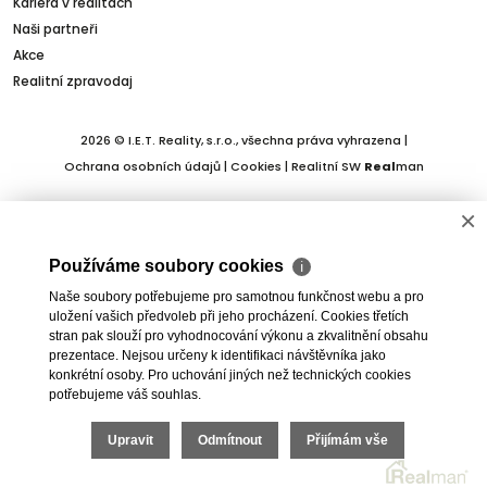
Kariéra v realitách
Naši partneři
Akce
Realitní zpravodaj
2026 © I.E.T. Reality, s.r.o., všechna práva vyhrazena |
Ochrana osobních údajů
|
Cookies
| Realitní SW
Real
man
×
Používáme soubory cookies
ℹ
Naše soubory potřebujeme pro samotnou funkčnost webu a pro
uložení vašich předvoleb při jeho procházení. Cookies třetích
stran pak slouží pro vyhodnocování výkonu a zkvalitnění obsahu
prezentace. Nejsou určeny k identifikaci návštěvníka jako
konkrétní osoby. Pro uchování jiných než technických cookies
potřebujeme váš souhlas.
Upravit
Odmítnout
Přijímám vše