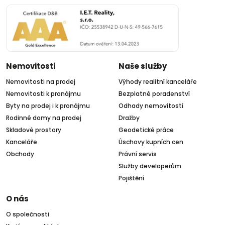
Nemovitosti
Naše služby
Nemovitosti na prodej
Výhody realitní kanceláře
Nemovitosti k pronájmu
Bezplatné poradenství
Byty na prodej i k pronájmu
Odhady nemovitostí
Rodinné domy na prodej
Dražby
Skladové prostory
Geodetické práce
Kanceláře
Úschovy kupních cen
Obchody
Právní servis
Služby developerům
Pojištění
O nás
O společnosti