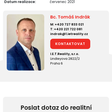
Datum realizace:
červenec 2021
Bc. Tomáš Indrák
M:
+420 727 833 021
T:
+420 221 722 081
indrak@1.ietreality.cz
KONTAKTOVAT
I.E.T.Reality, s.r.o.
Lindleyova 2822/2
Praha 6
Poslat dotaz do realitní