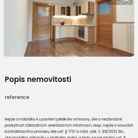
Další fotografie (20)
Popis nemovitosti
reference
Nejde o nabídku k uzavření jakékoliv smlouvy, ale o nezávazné
poskytnutí základních orientačních informací, resp. nejde o součást
kontraktačního procesu dle ust. § 1731 a násl. zák. č. 89/2012 Sb.,
občanského zákoníku v platném znění, a tedy se neuplatní ust. §