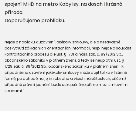
spojení MHD na metro Kobylisy, na dosah i krásná
příroda.
Doporučujeme prohlídku.
Nejde o nabídku k uzavření jakékoliv smlouvy, ale o nezávazné
poskytnutí základních orientačních informací, resp. nejde o součást
kontraktačního procesu dle ust. § 1731 a násl. zák. č. 89/2012 Sb.,
občanského zákoníku v platném znění, a tedy se neuplatní ust. §
1729 zák. č. 89/2012 Sb., občanského zákoníku v platném znění. K
případnému uzavření jakékoliv smlouvy může dojít toliko v listinné
formě, po dohodě na jejím obsahu a všech náležitostech, přičemž
případné právní jednání bude uskutečněno přímo mezi smluvními
stranami."