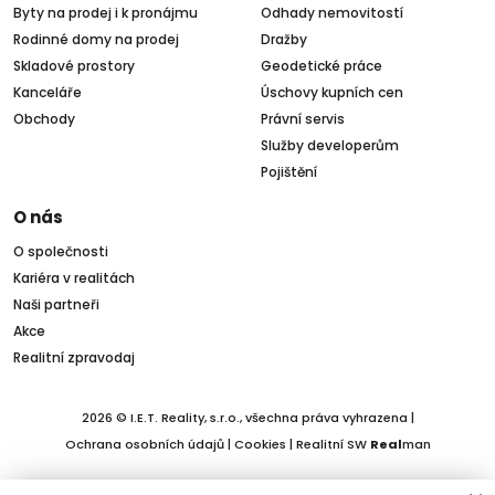
Byty na prodej i k pronájmu
Odhady nemovitostí
Rodinné domy na prodej
Dražby
Skladové prostory
Geodetické práce
Kanceláře
Úschovy kupních cen
Obchody
Právní servis
Služby developerům
Pojištění
O nás
O společnosti
Kariéra v realitách
Naši partneři
Akce
Realitní zpravodaj
2026 © I.E.T. Reality, s.r.o., všechna práva vyhrazena |
Ochrana osobních údajů
|
Cookies
| Realitní SW
Real
man