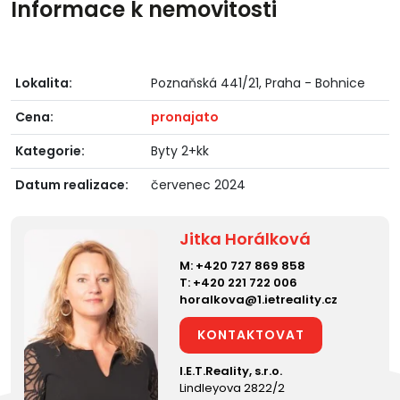
Informace k nemovitosti
Lokalita:
Poznaňská 441/21, Praha - Bohnice
Cena:
pronajato
Kategorie:
Byty 2+kk
Datum realizace:
červenec 2024
Jitka Horálková
M:
+420 727 869 858
T:
+420 221 722 006
horalkova@1.ietreality.cz
KONTAKTOVAT
I.E.T.Reality, s.r.o.
Lindleyova 2822/2