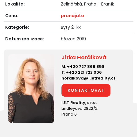
Lokalita:
Zelinářská, Praha - Braník
Cena:
pronajato
Kategorie:
Byty 2+kk
Datum realizace:
březen 2019
Jitka Horálková
M:
+420 727 869 858
T:
+420 221 722 006
horalkova@1.ietreality.cz
KONTAKTOVAT
I.E.T.Reality, s.r.o.
Lindleyova 2822/2
Praha 6