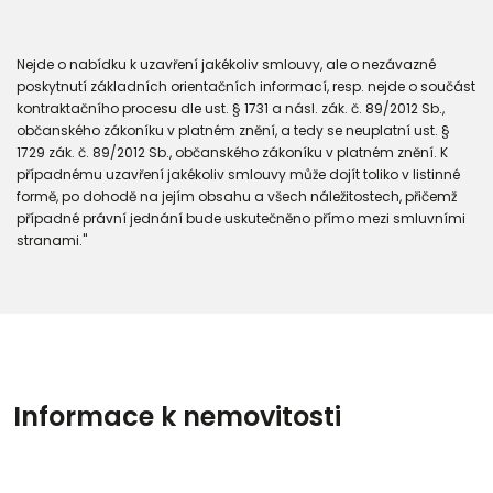
Nejde o nabídku k uzavření jakékoliv smlouvy, ale o nezávazné
poskytnutí základních orientačních informací, resp. nejde o součást
kontraktačního procesu dle ust. § 1731 a násl. zák. č. 89/2012 Sb.,
občanského zákoníku v platném znění, a tedy se neuplatní ust. §
1729 zák. č. 89/2012 Sb., občanského zákoníku v platném znění. K
případnému uzavření jakékoliv smlouvy může dojít toliko v listinné
formě, po dohodě na jejím obsahu a všech náležitostech, přičemž
případné právní jednání bude uskutečněno přímo mezi smluvními
stranami."
Informace k nemovitosti