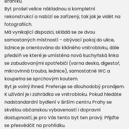
Braníku.
Byt prošel velice nákladnou a kompletní
rekonstrukcí a nabízí se zařízený, tak jak je vidět na
fotografiích.
Má vynikající dispozici, skládá se ze dvou
samostaných místností - obývací pokoj do ulice,
ložnice je orientována do klidného vnitrobloku, dále
předsíň ve které je umístěna nová kuchyňská linka
se zabudovanými spotřebiči (varna deska, digestoř,
mikrovlnná trouba, lednice), samostatné WC a
koupelna se sprchovým koutem.
Byt je volný ihned. Preferuje se dlouhodobý pronájem.
K užívání je i zahrádka ve vnitrobloku. Pokud hledáte
nadstandardní bydlení v širším centru Prahy se
skvělou občanskou vybaveností i dopravní
dostupností, je pro Vás tento byt ten pravý. Přijďte
se přesvědčit na prohlídku.