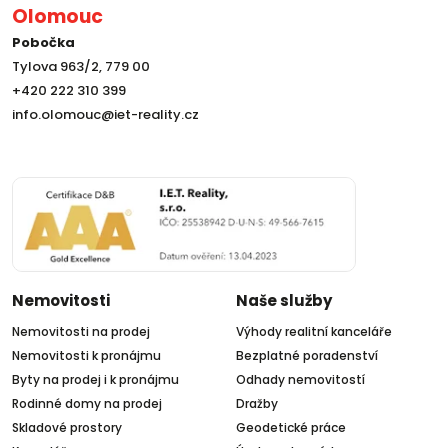
Olomouc
Pobočka
Tylova 963/2, 779 00
+420 222 310 399
info.olomouc@iet-reality.cz
Nemovitosti
Naše služby
Nemovitosti na prodej
Výhody realitní kanceláře
Nemovitosti k pronájmu
Bezplatné poradenství
Byty na prodej i k pronájmu
Odhady nemovitostí
Rodinné domy na prodej
Dražby
Skladové prostory
Geodetické práce