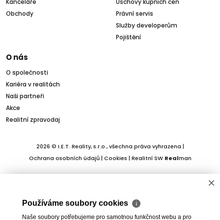
Kanceláře
Úschovy kupních cen
Obchody
Právní servis
Služby developerům
Pojištění
O nás
O společnosti
Kariéra v realitách
Naši partneři
Akce
Realitní zpravodaj
2026 © I.E.T. Reality, s.r.o., všechna práva vyhrazena |
Ochrana osobních údajů
|
Cookies
| Realitní SW
Real
man
×
Používáme soubory cookies
ℹ
Naše soubory potřebujeme pro samotnou funkčnost webu a pro