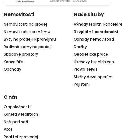
Nemovitosti
Naše služby
Nemovitosti na prodej
Výhody realitní kanceláře
Nemovitosti k pronájmu
Bezplatné poradenství
Byty na prodej i k pronájmu
Odhady nemovitostí
Rodinné domy na prodej
Dražby
Skladové prostory
Geodetické práce
Kanceláře
Úschovy kupních cen
Obchody
Právní servis
Služby developerům
Pojištění
O nás
O společnosti
Kariéra v realitách
Naši partneři
Akce
Realitní zpravodaj