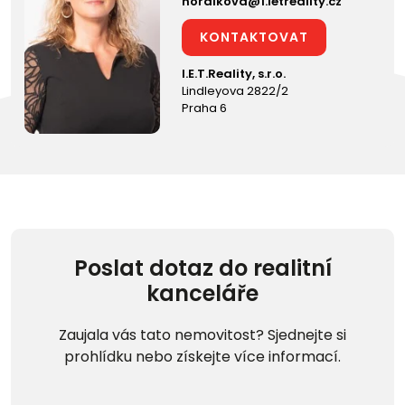
horalkova@1.ietreality.cz
KONTAKTOVAT
I.E.T.Reality, s.r.o.
Lindleyova 2822/2
Praha 6
Poslat dotaz do realitní
kanceláře
Zaujala vás tato nemovitost? Sjednejte si
prohlídku nebo získejte více informací.