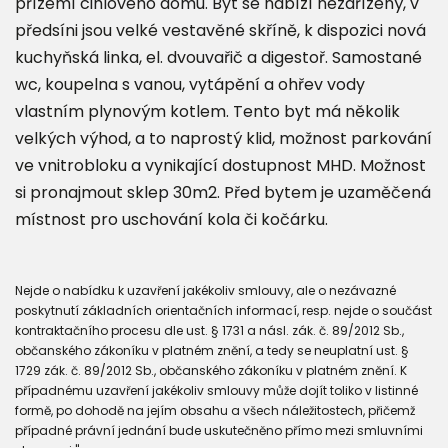
přízemí cihlového domu. Byt se nabízí nezařízený, v
předsíni jsou velké vestavěné skříně, k dispozici nová
kuchyňská linka, el. dvouvařič a digestoř. Samostané
wc, koupelna s vanou, vytápění a ohřev vody
vlastním plynovým kotlem. Tento byt má několik
velkých výhod, a to naprostý klid, možnost parkování
ve vnitrobloku a vynikající dostupnost MHD. Možnost
si pronajmout sklep 30m2. Před bytem je uzaměčená
místnost pro uschování kola či kočárku.
Nejde o nabídku k uzavření jakékoliv smlouvy, ale o nezávazné
poskytnutí základních orientačních informací, resp. nejde o součást
kontraktačního procesu dle ust. § 1731 a násl. zák. č. 89/2012 Sb.,
občanského zákoníku v platném znění, a tedy se neuplatní ust. §
1729 zák. č. 89/2012 Sb., občanského zákoníku v platném znění. K
případnému uzavření jakékoliv smlouvy může dojít toliko v listinné
formě, po dohodě na jejím obsahu a všech náležitostech, přičemž
případné právní jednání bude uskutečněno přímo mezi smluvními