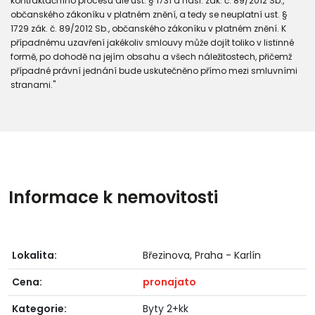
kontraktačního procesu dle ust. § 1731 a násl. zák. č. 89/2012 Sb.,
občanského zákoníku v platném znění, a tedy se neuplatní ust. §
1729 zák. č. 89/2012 Sb., občanského zákoníku v platném znění. K
případnému uzavření jakékoliv smlouvy může dojít toliko v listinné
formě, po dohodě na jejím obsahu a všech náležitostech, přičemž
případné právní jednání bude uskutečněno přímo mezi smluvními
stranami."
Informace k nemovitosti
Lokalita:
Březinova, Praha - Karlín
Cena:
pronajato
Kategorie:
Byty 2+kk