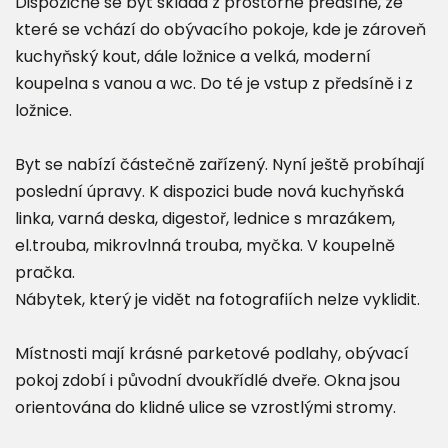
Dispozičně se byt skládá z prostorné předsíně, ze
které se vchází do obývacího pokoje, kde je zároveň
kuchyňský kout, dále ložnice a velká, moderní
koupelna s vanou a wc. Do té je vstup z předsíně i z
ložnice.
Byt se nabízí částečně zařízený. Nyní ještě probíhají
poslední úpravy. K dispozici bude nová kuchyňská
linka, varná deska, digestoř, lednice s mrazákem,
el.trouba, mikrovlnná trouba, myčka. V koupelně
pračka.
Nábytek, který je vidět na fotografiích nelze vyklidit.
Místnosti mají krásné parketové podlahy, obývací
pokoj zdobí i původní dvoukřídlé dveře. Okna jsou
orientována do klidné ulice se vzrostlými stromy.