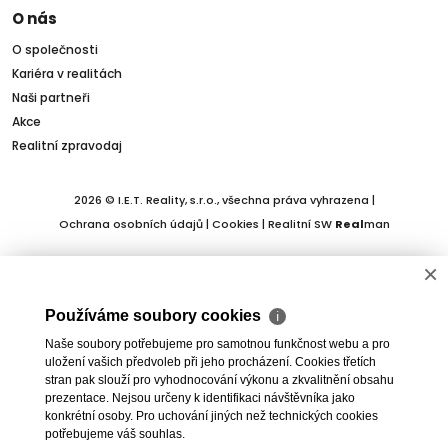
O nás
O společnosti
Kariéra v realitách
Naši partneři
Akce
Realitní zpravodaj
2026 © I.E.T. Reality, s.r.o., všechna práva vyhrazena |
Ochrana osobních údajů
|
Cookies
| Realitní SW
Real
man
×
Používáme soubory cookies
ℹ
Naše soubory potřebujeme pro samotnou funkčnost webu a pro
uložení vašich předvoleb při jeho procházení. Cookies třetích
stran pak slouží pro vyhodnocování výkonu a zkvalitnění obsahu
prezentace. Nejsou určeny k identifikaci návštěvníka jako
konkrétní osoby. Pro uchování jiných než technických cookies
potřebujeme váš souhlas.