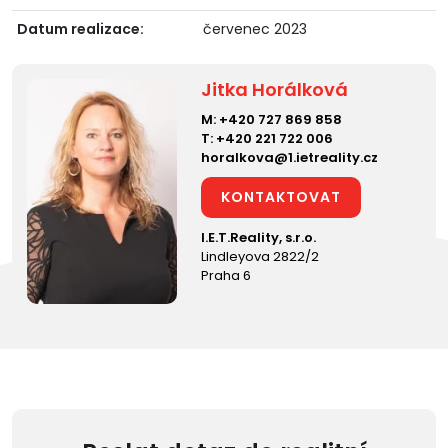
Datum realizace:
červenec 2023
Jitka Horálková
M:
+420 727 869 858
T:
+420 221 722 006
horalkova@1.ietreality.cz
KONTAKTOVAT
I.E.T.Reality, s.r.o.
Lindleyova 2822/2
Praha 6