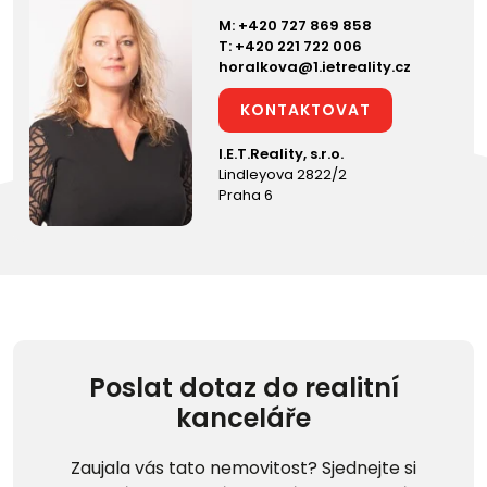
M:
+420 727 869 858
T:
+420 221 722 006
horalkova@1.ietreality.cz
KONTAKTOVAT
I.E.T.Reality, s.r.o.
Lindleyova 2822/2
Praha 6
Poslat dotaz do realitní
kanceláře
Zaujala vás tato nemovitost? Sjednejte si