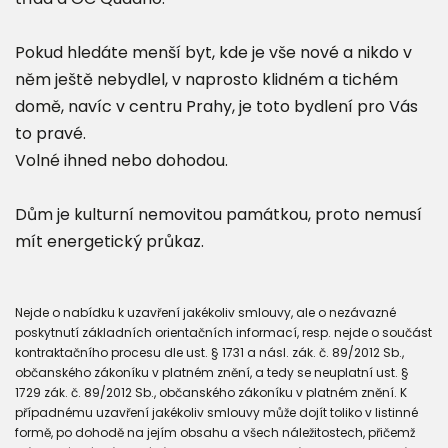
Pokud hledáte menší byt, kde je vše nové a nikdo v
něm ještě nebydlel, v naprosto klidném a tichém
domě, navíc v centru Prahy, je toto bydlení pro Vás
to pravé.
Volné ihned nebo dohodou.
Dům je kulturní nemovitou památkou, proto nemusí
mít energetický průkaz.
Nejde o nabídku k uzavření jakékoliv smlouvy, ale o nezávazné
poskytnutí základních orientačních informací, resp. nejde o součást
kontraktačního procesu dle ust. § 1731 a násl. zák. č. 89/2012 Sb.,
občanského zákoníku v platném znění, a tedy se neuplatní ust. §
1729 zák. č. 89/2012 Sb., občanského zákoníku v platném znění. K
případnému uzavření jakékoliv smlouvy může dojít toliko v listinné
formě, po dohodě na jejím obsahu a všech náležitostech, přičemž