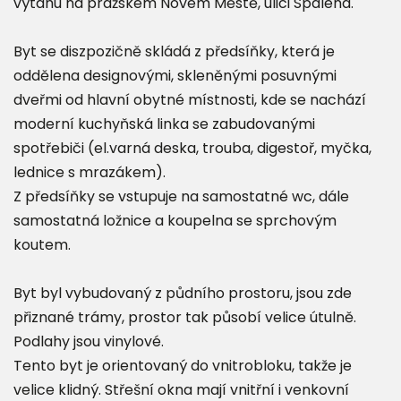
výtahu na pražském Novém Městě, ulici Spálená.
Byt se diszpozičně skládá z předsíňky, která je
oddělena designovými, skleněnými posuvnými
dveřmi od hlavní obytné místnosti, kde se nachází
moderní kuchyňská linka se zabudovanými
spotřebiči (el.varná deska, trouba, digestoř, myčka,
lednice s mrazákem).
Z předsíňky se vstupuje na samostatné wc, dále
samostatná ložnice a koupelna se sprchovým
koutem.
Byt byl vybudovaný z půdního prostoru, jsou zde
přiznané trámy, prostor tak působí velice útulně.
Podlahy jsou vinylové.
Tento byt je orientovaný do vnitrobloku, takže je
velice klidný. Střešní okna mají vnitřní i venkovní