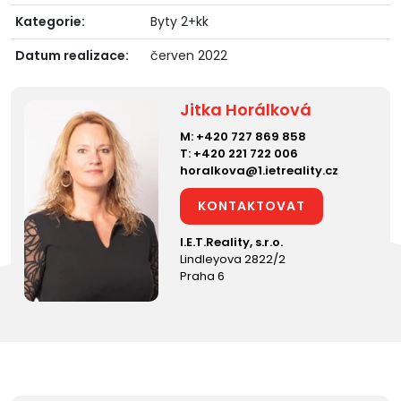
Kategorie:
Byty 2+kk
Datum realizace:
červen 2022
Jitka Horálková
M:
+420 727 869 858
T:
+420 221 722 006
horalkova@1.ietreality.cz
KONTAKTOVAT
I.E.T.Reality, s.r.o.
Lindleyova 2822/2
Praha 6