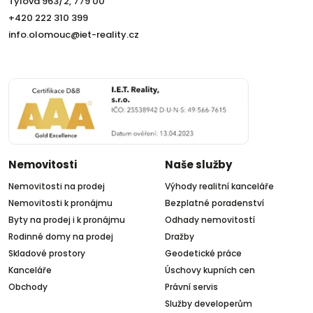
Tylova 963/2, 779 00
+420 222 310 399
info.olomouc@iet-reality.cz
Nemovitosti
Naše služby
Nemovitosti na prodej
Výhody realitní kanceláře
Nemovitosti k pronájmu
Bezplatné poradenství
Byty na prodej i k pronájmu
Odhady nemovitostí
Rodinné domy na prodej
Dražby
Skladové prostory
Geodetické práce
Kanceláře
Úschovy kupních cen
Obchody
Právní servis
Služby developerům