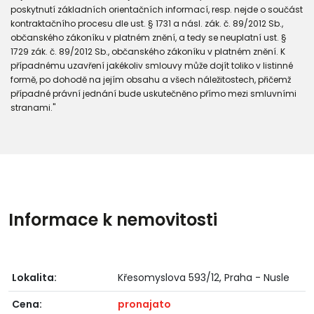
poskytnutí základních orientačních informací, resp. nejde o součást
kontraktačního procesu dle ust. § 1731 a násl. zák. č. 89/2012 Sb.,
občanského zákoníku v platném znění, a tedy se neuplatní ust. §
1729 zák. č. 89/2012 Sb., občanského zákoníku v platném znění. K
případnému uzavření jakékoliv smlouvy může dojít toliko v listinné
formě, po dohodě na jejím obsahu a všech náležitostech, přičemž
případné právní jednání bude uskutečněno přímo mezi smluvními
stranami."
Informace k nemovitosti
Lokalita:
Křesomyslova 593/12, Praha - Nusle
Cena:
pronajato