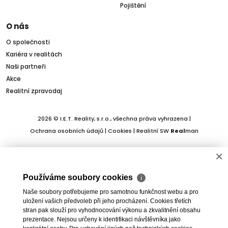
Pojištění
O nás
O společnosti
Kariéra v realitách
Naši partneři
Akce
Realitní zpravodaj
2026 © I.E.T. Reality, s.r.o., všechna práva vyhrazena |
Ochrana osobních údajů
|
Cookies
| Realitní SW
Real
man
×
Používáme soubory cookies
ℹ
Naše soubory potřebujeme pro samotnou funkčnost webu a pro
uložení vašich předvoleb při jeho procházení. Cookies třetích
stran pak slouží pro vyhodnocování výkonu a zkvalitnění obsahu
prezentace. Nejsou určeny k identifikaci návštěvníka jako