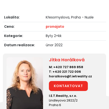
Lokalita:
Křesomyslova, Praha - Nusle
Cena:
pronajato
Kategorie:
Byty 2+kk
Datum realizace:
únor 2022
Jitka Horálková
M:
+420 727 869 858
T:
+420 221 722 006
horalkova@1.ietreality.cz
KONTAKTOVAT
I.E.T.Reality, s.r.o.
Lindleyova 2822/2
Praha 6