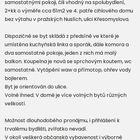
samostatnými pokoji, čili vhodný na spolubydlení,
2+kk o výměře cca 61m2 ve 4. patře cihlového domu
bez výtahu v pražských Nuslích, ulici Křesomyslova.
Dispozičně se byt skládá z předsíně ve které je
umístěna kuchyňská linka a sporák, dále komora a
dva samostatné pokoje, jeden z nich má malý
balkon. Koupelna je nová se sprchovým koutem, wc
samostatné. Vytápění waw a přímotop, ohřev vody
bojlerem.
Byt je orientován do ulice.
Volné ihned. V domě je více volných bytů různých
velikostí.
Možnost dlouhodobého pronájmu, i přihlášení k
trvalému bydlišti, zvířatko nevadí.
V okolí veškerá občanská vybavenost i výborné