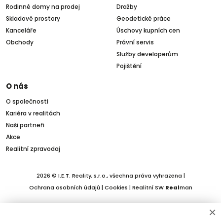
Rodinné domy na prodej
Dražby
Skladové prostory
Geodetické práce
Kanceláře
Úschovy kupních cen
Obchody
Právní servis
Služby developerům
Pojištění
O nás
O společnosti
Kariéra v realitách
Naši partneři
Akce
Realitní zpravodaj
2026 © I.E.T. Reality, s.r.o., všechna práva vyhrazena |
Ochrana osobních údajů
|
Cookies
| Realitní SW
Real
man
×