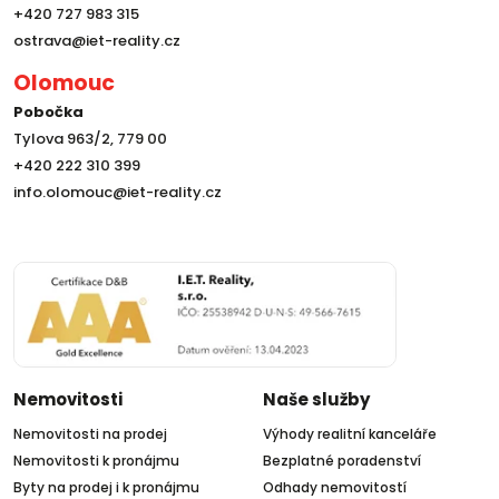
+420 727 983 315
ostrava@iet-reality.cz
Olomouc
Pobočka
Tylova 963/2, 779 00
+420 222 310 399
info.olomouc@iet-reality.cz
Nemovitosti
Naše služby
Nemovitosti na prodej
Výhody realitní kanceláře
Nemovitosti k pronájmu
Bezplatné poradenství
Byty na prodej i k pronájmu
Odhady nemovitostí