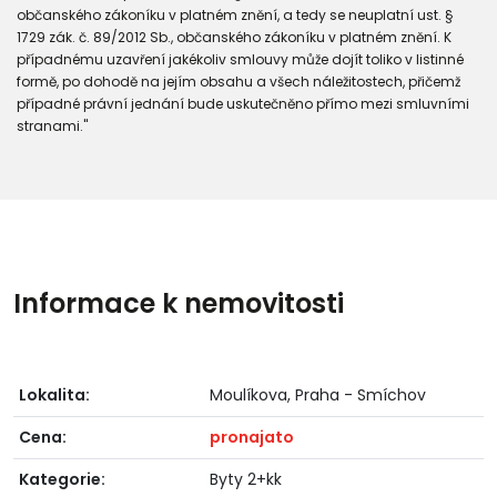
občanského zákoníku v platném znění, a tedy se neuplatní ust. §
1729 zák. č. 89/2012 Sb., občanského zákoníku v platném znění. K
případnému uzavření jakékoliv smlouvy může dojít toliko v listinné
formě, po dohodě na jejím obsahu a všech náležitostech, přičemž
případné právní jednání bude uskutečněno přímo mezi smluvními
stranami."
Informace k nemovitosti
Lokalita:
Moulíkova, Praha - Smíchov
Cena:
pronajato
Kategorie:
Byty 2+kk