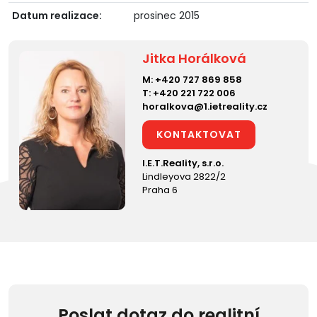
Datum realizace:
prosinec 2015
Jitka Horálková
M:
+420 727 869 858
T:
+420 221 722 006
horalkova@1.ietreality.cz
KONTAKTOVAT
I.E.T.Reality, s.r.o.
Lindleyova 2822/2
Praha 6
Poslat dotaz do realitní