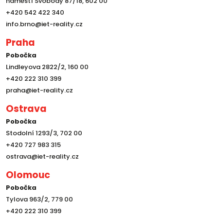
náměstí Svobody 87/18, 602 00
+420 542 422 340
info.brno@iet-reality.cz
Praha
Pobočka
Lindleyova 2822/2, 160 00
+420 222 310 399
praha@iet-reality.cz
Ostrava
Pobočka
Stodolní 1293/3, 702 00
+420 727 983 315
ostrava@iet-reality.cz
Olomouc
Pobočka
Tylova 963/2, 779 00
+420 222 310 399