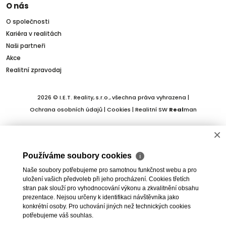
O nás
O společnosti
Kariéra v realitách
Naši partneři
Akce
Realitní zpravodaj
2026 © I.E.T. Reality, s.r.o., všechna práva vyhrazena |
Ochrana osobních údajů
|
Cookies
| Realitní SW
Real
man
×
Používáme soubory cookies
ℹ
Naše soubory potřebujeme pro samotnou funkčnost webu a pro
uložení vašich předvoleb při jeho procházení. Cookies třetích
stran pak slouží pro vyhodnocování výkonu a zkvalitnění obsahu
prezentace. Nejsou určeny k identifikaci návštěvníka jako
konkrétní osoby. Pro uchování jiných než technických cookies
potřebujeme váš souhlas.