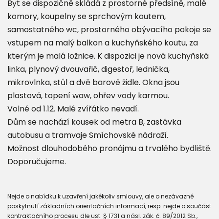
Byt se dispozičně skládá z prostorné předsíně, malé
komory, koupelny se sprchovým koutem,
samostatného wc, prostorného obývacího pokoje se
vstupem na malý balkon a kuchyňského koutu, za
kterým je malá ložnice. K dispozici je nová kuchyňská
linka, plynový dvouvařič, digestoř, lednička,
mikrovlnka, stůl a dvě barové židle. Okna jsou
plastová, topení waw, ohřev vody karmou.
Volné od 1.12. Malé zvířátko nevadí.
Dům se nachází kousek od metra B, zastávka
autobusu a tramvaje Smíchovské nádraží.
Možnost dlouhodobého pronájmu a trvalého bydliště.
Doporučujeme.
Nejde o nabídku k uzavření jakékoliv smlouvy, ale o nezávazné
poskytnutí základních orientačních informací, resp. nejde o součást
kontraktačního procesu dle ust. § 1731 a násl. zák. č. 89/2012 Sb.,