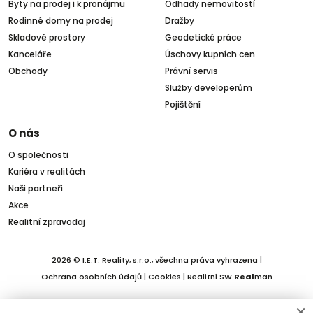
Byty na prodej i k pronájmu
Odhady nemovitostí
Rodinné domy na prodej
Dražby
Skladové prostory
Geodetické práce
Kanceláře
Úschovy kupních cen
Obchody
Právní servis
Služby developerům
Pojištění
O nás
O společnosti
Kariéra v realitách
Naši partneři
Akce
Realitní zpravodaj
2026 © I.E.T. Reality, s.r.o., všechna práva vyhrazena |
Ochrana osobních údajů
|
Cookies
| Realitní SW
Real
man
×