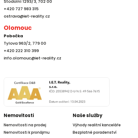
Stodolní 1293/3, 702 00
+420 727 983 315
ostrava@iet-reality.cz
Olomouc
Pobočka
Tylova 963/2, 779 00
+420 222 310 399
info.olomouc@iet-reality.cz
Nemovitosti
Naše služby
Nemovitosti na prodej
Výhody realitní kanceláře
Nemovitosti k pronájmu
Bezplatné poradenství