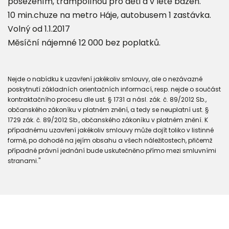
posezením, trampolínou pro děti a v létě bazén.
10 min.chuze na metro Háje, autobusem 1 zastávka.
Volný od 1.1.2017
Měsíční nájemné 12 000 bez poplatků.
Nejde o nabídku k uzavření jakékoliv smlouvy, ale o nezávazné
poskytnutí základních orientačních informací, resp. nejde o součást
kontraktačního procesu dle ust. § 1731 a násl. zák. č. 89/2012 Sb.,
občanského zákoníku v platném znění, a tedy se neuplatní ust. §
1729 zák. č. 89/2012 Sb., občanského zákoníku v platném znění. K
případnému uzavření jakékoliv smlouvy může dojít toliko v listinné
formě, po dohodě na jejím obsahu a všech náležitostech, přičemž
případné právní jednání bude uskutečněno přímo mezi smluvními
stranami."