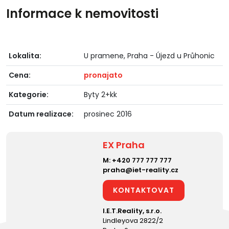
Informace k nemovitosti
Lokalita:
U pramene, Praha - Újezd u Průhonic
Cena:
pronajato
Kategorie:
Byty 2+kk
Datum realizace:
prosinec 2016
EX Praha
M:
+420 777 777 777
praha@iet-reality.cz
KONTAKTOVAT
I.E.T.Reality, s.r.o.
Lindleyova 2822/2