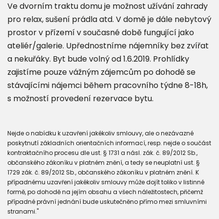
Ve dvorním traktu domu je možnost užívání zahrady
pro relax, sušení prádla atd. V domě je dále nebytový
prostor v přízemí v současné době fungující jako
ateliér/galerie. Upřednostníme nájemníky bez zvířat
a nekuřáky. Byt bude volný od 1.6.2019. Prohlídky
zajistíme pouze vážným zájemcům po dohodě se
stávajícími nájemci během pracovního týdne 8-18h,
s možností provedení rezervace bytu.
Nejde o nabídku k uzavření jakékoliv smlouvy, ale o nezávazné
poskytnutí základních orientačních informací, resp. nejde o součást
kontraktačního procesu dle ust. § 1731 a násl. zák. č. 89/2012 Sb.,
občanského zákoníku v platném znění, a tedy se neuplatní ust. §
1729 zák. č. 89/2012 Sb., občanského zákoníku v platném znění. K
případnému uzavření jakékoliv smlouvy může dojít toliko v listinné
formě, po dohodě na jejím obsahu a všech náležitostech, přičemž
případné právní jednání bude uskutečněno přímo mezi smluvními
stranami."