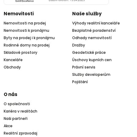
Nemovitosti
Naše služby
Nemovitosti na prodej
Výhody realitní kanceláře
Nemovitosti k pronájmu
Bezplatné poradenství
Byty na prodej i k pronájmu
Odhady nemovitostí
Rodinné domy na prodej
Dražby
Skladové prostory
Geodetické práce
Kanceláře
Úschovy kupních cen
Obchody
Právní servis
Služby developerům
Pojištění
O nás
O společnosti
Kariéra v realitách
Naši partneři
Akce
Realitní zpravodaj