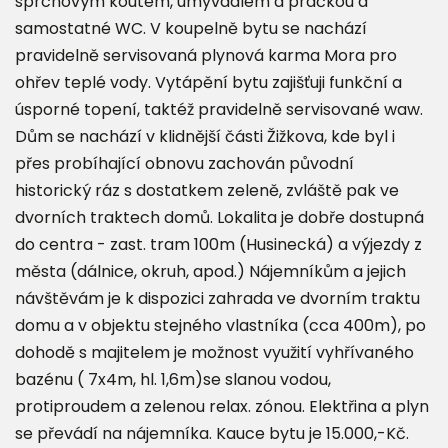
sprchovým koutem, umyvadlem a pračkou a
samostatné WC. V koupelně bytu se nachází
pravidelně servisovaná plynová karma Mora pro
ohřev teplé vody. Vytápění bytu zajišťuji funkční a
úsporné topení, taktéž pravidelně servisované waw.
Dům se nachází v klidnější části Žižkova, kde byl i
přes probíhající obnovu zachován původní
historický ráz s dostatkem zeleně, zvláště pak ve
dvorních traktech domů. Lokalita je dobře dostupná
do centra - zast. tram 100m (Husinecká) a výjezdy z
města (dálnice, okruh, apod.) Nájemníkům a jejich
návštěvám je k dispozici zahrada ve dvorním traktu
domu a v objektu stejného vlastníka (cca 400m), po
dohodě s majitelem je možnost využití vyhřívaného
bazénu ( 7x4m, hl. 1,6m)se slanou vodou,
protiproudem a zelenou relax. zónou. Elektřina a plyn
se převádí na nájemníka. Kauce bytu je 15.000,-Kč.