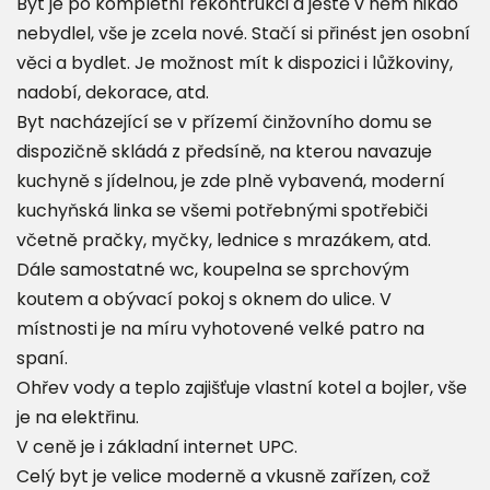
Byt je po kompletní rekontrukci a ještě v něm nikdo
nebydlel, vše je zcela nové. Stačí si přinést jen osobní
věci a bydlet. Je možnost mít k dispozici i lůžkoviny,
nadobí, dekorace, atd.
Byt nacházející se v přízemí činžovního domu se
dispozičně skládá z předsíně, na kterou navazuje
kuchyně s jídelnou, je zde plně vybavená, moderní
kuchyňská linka se všemi potřebnými spotřebiči
včetně pračky, myčky, lednice s mrazákem, atd.
Dále samostatné wc, koupelna se sprchovým
koutem a obývací pokoj s oknem do ulice. V
místnosti je na míru vyhotovené velké patro na
spaní.
Ohřev vody a teplo zajišťuje vlastní kotel a bojler, vše
je na elektřinu.
V ceně je i základní internet UPC.
Celý byt je velice moderně a vkusně zařízen, což