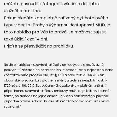
můžete posoudit z fotografií, všude je dostatek
úložného prostoru.
Pokud hledáte kompletně zařízený byt hotelového
typu v centru Prahy s výbornou dostupností MHD, je
tato nabídka pro Vás ta pravá. Je možnost zajistit
také úklid, 1x za 14 dní.
Přijďte se přesvědčit na prohlídku.
Nejde o nabídku k uzavření jakékoliv smlouvy, ale o nezávazné
poskytnutí základních orientačních informací, resp. nejde o součást
kontraktačního procesu dle ust. § 1731 a násl. zák. č. 89/2012 Sb.,
občanského zákoníku v platném znění, a tedy se neuplatní ust. §
1729 zák. č. 89/2012 Sb., občanského zákoníku v platném znění. K
případnému uzavření jakékoliv smlouvy může dojít toliko v listinné
formě, po dohodě na jejím obsahu a všech náležitostech, přičemž
případné právní jednání bude uskutečněno přímo mezi smluvními
stranami."