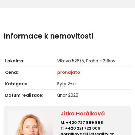
Informace k nemovitosti
Lokalita:
Vlkova 526/5, Praha - Žižkov
Cena:
pronajato
Kategorie:
Byty 2+kk
Datum realizace:
únor 2020
Jitka Horálková
M:
+420 727 869 858
T:
+420 221 722 006
horalkova@1.ietreality.cz