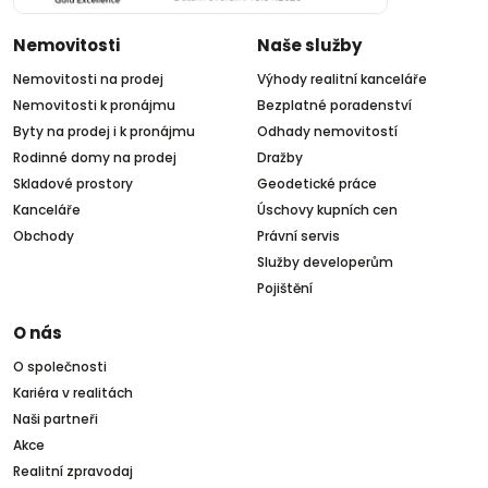
Nemovitosti
Naše služby
Nemovitosti na prodej
Výhody realitní kanceláře
Nemovitosti k pronájmu
Bezplatné poradenství
Byty na prodej i k pronájmu
Odhady nemovitostí
Rodinné domy na prodej
Dražby
Skladové prostory
Geodetické práce
Kanceláře
Úschovy kupních cen
Obchody
Právní servis
Služby developerům
Pojištění
O nás
O společnosti
Kariéra v realitách
Naši partneři
Akce
Realitní zpravodaj