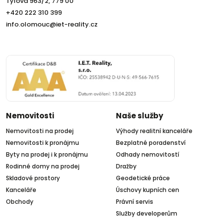
Tylova 963/2, 779 00
+420 222 310 399
info.olomouc@iet-reality.cz
Nemovitosti
Naše služby
Nemovitosti na prodej
Výhody realitní kanceláře
Nemovitosti k pronájmu
Bezplatné poradenství
Byty na prodej i k pronájmu
Odhady nemovitostí
Rodinné domy na prodej
Dražby
Skladové prostory
Geodetické práce
Kanceláře
Úschovy kupních cen
Obchody
Právní servis
Služby developerům