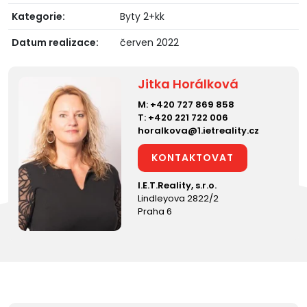
Kategorie:
Byty 2+kk
Datum realizace:
červen 2022
Jitka Horálková
M:
+420 727 869 858
T:
+420 221 722 006
horalkova@1.ietreality.cz
KONTAKTOVAT
I.E.T.Reality, s.r.o.
Lindleyova 2822/2
Praha 6