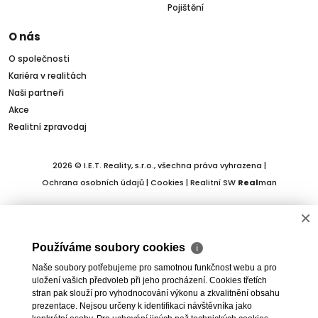
Pojištění
O nás
O společnosti
Kariéra v realitách
Naši partneři
Akce
Realitní zpravodaj
2026 © I.E.T. Reality, s.r.o., všechna práva vyhrazena |
Ochrana osobních údajů
|
Cookies
| Realitní SW
Real
man
×
Používáme soubory cookies
ℹ
Naše soubory potřebujeme pro samotnou funkčnost webu a pro
uložení vašich předvoleb při jeho procházení. Cookies třetích
stran pak slouží pro vyhodnocování výkonu a zkvalitnění obsahu
prezentace. Nejsou určeny k identifikaci návštěvníka jako