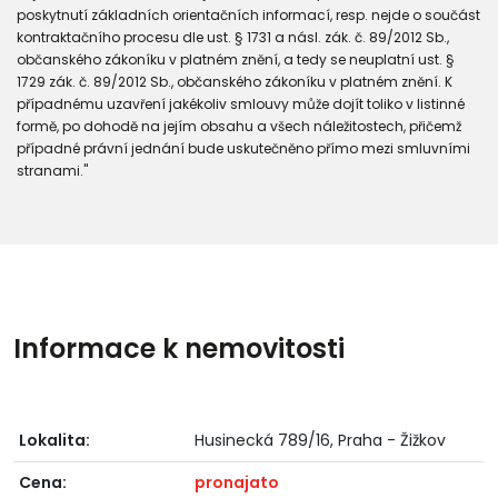
poskytnutí základních orientačních informací, resp. nejde o součást
kontraktačního procesu dle ust. § 1731 a násl. zák. č. 89/2012 Sb.,
občanského zákoníku v platném znění, a tedy se neuplatní ust. §
1729 zák. č. 89/2012 Sb., občanského zákoníku v platném znění. K
případnému uzavření jakékoliv smlouvy může dojít toliko v listinné
formě, po dohodě na jejím obsahu a všech náležitostech, přičemž
případné právní jednání bude uskutečněno přímo mezi smluvními
stranami."
Informace k nemovitosti
Lokalita:
Husinecká 789/16, Praha - Žižkov
Cena:
pronajato