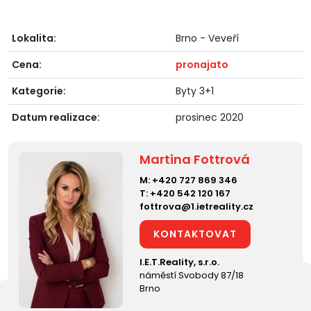
Lokalita:
Brno - Veveří
Cena:
pronajato
Kategorie:
Byty 3+1
Datum realizace:
prosinec 2020
Martina Fottrová
M:
+420 727 869 346
T:
+420 542 120 167
fottrova@1.ietreality.cz
KONTAKTOVAT
I.E.T.Reality, s.r.o.
náměstí Svobody 87/18
Brno