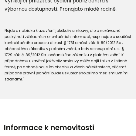
Vynikající příležitost bydlení poblíž centra s
výbornou dostupností. Pronajato mladé rodině.
Nejde o nabídku k uzavření jakékoliv smlouvy, ale o nezávazné
poskytnutí základních orientačních informací, resp. nejde o součást
kontraktačního procesu dle ust. § 1731 a násl. zák. č. 89/2012 Sb.,
občanského zákoníku v platném znění, a tedy se neuplatní ust. §
1729 zák. č. 89/2012 Sb., občanského zákoníku v platném znění. K
případnému uzavření jakékoliv smlouvy může dojít toliko v listinné
formě, po dohodě na jejím obsahu a všech náležitostech, přičemž
případné právní jednání bude uskutečněno přímo mezi smluvními
stranami."
Informace k nemovitosti