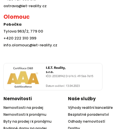
ostrava@iet-reality.cz
Olomouc
Pobočka
Tylova 963/2, 779 00
+420 222 310 399
info.olomouc@iet-reality.cz
Nemovitosti
Naše služby
Nemovitosti na prodej
Výhody realitní kanceláře
Nemovitosti k pronájmu
Bezplatné poradenství
Byty na prodej i k pronájmu
Odhady nemovitostí
Rodinné domy na prodej
Dražby