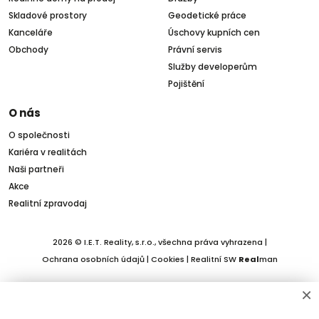
Skladové prostory
Geodetické práce
Kanceláře
Úschovy kupních cen
Obchody
Právní servis
Služby developerům
Pojištění
O nás
O společnosti
Kariéra v realitách
Naši partneři
Akce
Realitní zpravodaj
2026 © I.E.T. Reality, s.r.o., všechna práva vyhrazena |
Ochrana osobních údajů
|
Cookies
| Realitní SW
Real
man
×