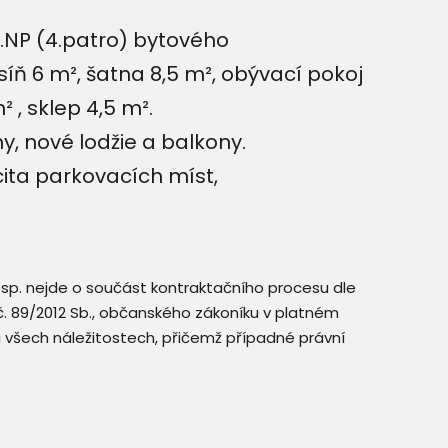
5.NP (4.patro) bytového
íň 6 m², šatna 8,5 m², obývací pokoj
² , sklep 4,5 m².
, nové lodžie a balkony.
ita parkovacích míst,
resp. nejde o součást kontraktačního procesu dle
. č. 89/2012 Sb., občanského zákoníku v platném
a všech náležitostech, přičemž případné právní