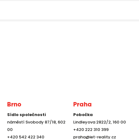
Brno
Praha
Sídlo společnosti
Pobočka
náměstí Svobody 87/18, 602
Lindleyova 2822/2, 160 00
00
+420 222 310 399
+420 542 422 340
praha@iet-reality.cz