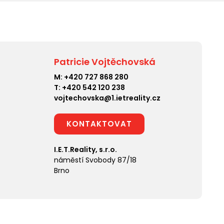
Patricie Vojtěchovská
M:
+420 727 868 280
T:
+420 542 120 238
vojtechovska@1.ietreality.cz
KONTAKTOVAT
I.E.T.Reality, s.r.o.
náměstí Svobody 87/18
Brno