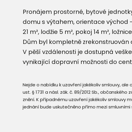
Pronájem prostorné, bytové jednotky 
domu s výtahem, orientace východ - 
21 m², lodžie 5 m², pokoj 14 m², ložni
Dům byl kompletně zrekonstruován a 
V pěší vzdálenosti je dostupná veš
vynikající dopravní možnosti do cent
Nejde o nabídku k uzavření jakékoliv smlouvy, ale
ust. § 1731 a násl. zák. č. 89/2012 Sb., občanského
znění. K případnému uzavření jakékoliv smlouvy mů
jednání bude uskutečněno přímo mezi smluvními 