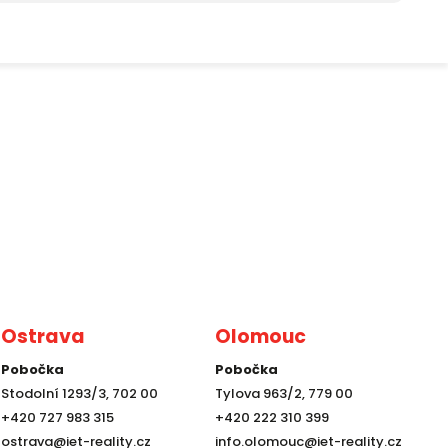
Ostrava
Olomouc
Pobočka
Pobočka
Stodolní 1293/3, 702 00
Tylova 963/2, 779 00
+420 727 983 315
+420 222 310 399
ostrava@iet-reality.cz
info.olomouc@iet-reality.cz