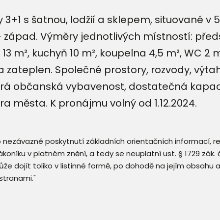
3+1 s šatnou, lodžií a sklepem, situované v 
západ. Výměry jednotlivých místností: předs
ce 13 m², kuchyň 10 m², koupelna 4,5 m², WC 2 m
zateplen. Společné prostory, rozvody, výtahy
kerá občanská vybavenost, dostatečná kapac
ra města. K pronájmu volný od 1.12.2024.
 o nezávazné poskytnutí základních orientačních informací, 
 zákoníku v platném znění, a tedy se neuplatní ust. § 1729 zák
že dojít toliko v listinné formě, po dohodě na jejím obsahu 
stranami."