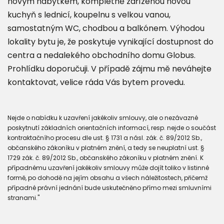
novým nábytkem, kompletně zařízenou novou
kuchyň s lednicí, koupelnu s velkou vanou,
samostatným WC, chodbou a balkónem. Výhodou
lokality bytu je, že poskytuje vynikající dostupnost do
centra a nedalekého obchodního domu Globus.
Prohlídku doporučuji. V případě zájmu mě neváhejte
kontaktovat, velice ráda Vás bytem provedu.
Nejde o nabídku k uzavření jakékoliv smlouvy, ale o nezávazné
poskytnutí základních orientačních informací, resp. nejde o součást
kontraktačního procesu dle ust. § 1731 a násl. zák. č. 89/2012 Sb.,
občanského zákoníku v platném znění, a tedy se neuplatní ust. §
1729 zák. č. 89/2012 Sb., občanského zákoníku v platném znění. K
případnému uzavření jakékoliv smlouvy může dojít toliko v listinné
formě, po dohodě na jejím obsahu a všech náležitostech, přičemž
případné právní jednání bude uskutečněno přímo mezi smluvními
stranami."