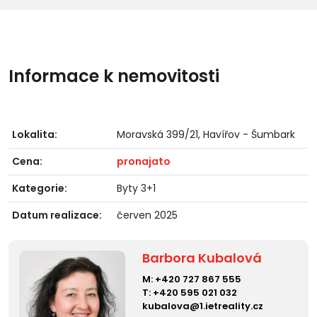
Informace k nemovitosti
Lokalita:
Moravská 399/21, Havířov - Šumbark
Cena:
pronajato
Kategorie:
Byty 3+1
Datum realizace:
červen 2025
Barbora Kubalová
M:
+420 727 867 555
T:
+420 595 021 032
kubalova@1.ietreality.cz