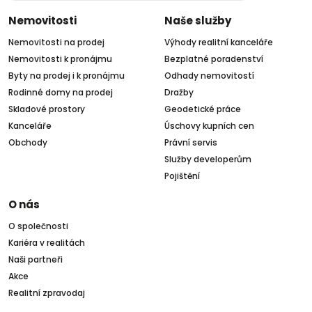
Nemovitosti
Naše služby
Nemovitosti na prodej
Výhody realitní kanceláře
Nemovitosti k pronájmu
Bezplatné poradenství
Byty na prodej i k pronájmu
Odhady nemovitostí
Rodinné domy na prodej
Dražby
Skladové prostory
Geodetické práce
Kanceláře
Úschovy kupních cen
Obchody
Právní servis
Služby developerům
Pojištění
O nás
O společnosti
Kariéra v realitách
Naši partneři
Akce
Realitní zpravodaj