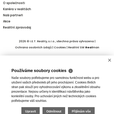
O společnosti
Kariéra v realitách
Naši partneři
Akce
Realitní zpravodaj
2026 © I.E.T. Reality, s.r.o., všechna práva vyhrazena |
Ochrana osobních údajů
|
Cookies
| Realitní SW
Real
man
×
Používáme soubory cookies
ℹ
Naše soubory potřebujeme pro samotnou funkčnost webu a pro
uložení vašich předvoleb při jeho procházení. Cookies třetích
stran pak slouží pro vyhodnocování výkonu a zkvalitnění obsahu
prezentace. Nejsou určeny k identifikaci návštěvníka jako
konkrétní osoby. Pro uchování jiných než technických cookies
potřebujeme váš souhlas.
Upravit
Odmítnout
Přijímám vše