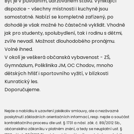
Byt je v původním, udržovaném stavu. Vynikající
dispozice - všechny místnosti i kuchyně jsou
samostatné. Nabízí se kompletně zařízený, po
dohodě je však možné ho částečně vyklidit. Vhodně
jak pro studenty, spolubydlení, tak i rodinu s dětmi,
zvíře nevadí. Možnost dlouhodobého pronájmu.
Volné ihned.
V okolí je veškerá občanská vybavenost - ZŠ,
Gymnázium, Poliklinika JM, OC Chodov, mnoho
dětských hřišť i sportovního vyžití, v blízkosti
Kunratický les.
Doporučujeme.
Nejde o nabídku k uzavření jakékoliv smlouvy, ale o nezávazné
poskytnutí základních orientačních informací, resp. nejde o součást
kontraktačního procesu dle ust. § 1731 a násl. zák. č. 89/2012 Sb.,
občanského zákoníku v platném znění, a tedy se neuplatní ust. §