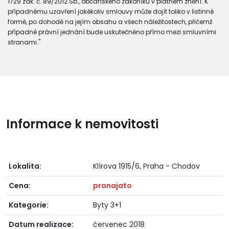
1729 zák. č. 89/2012 Sb., občanského zákoníku v platném znění. K
případnému uzavření jakékoliv smlouvy může dojít toliko v listinné
formě, po dohodě na jejím obsahu a všech náležitostech, přičemž
případné právní jednání bude uskutečněno přímo mezi smluvními
stranami."
Informace k nemovitosti
Lokalita:
Klírova 1915/6, Praha - Chodov
Cena:
pronajato
Kategorie:
Byty 3+1
Datum realizace:
červenec 2018