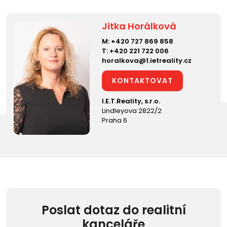
Jitka Horálková
M:
+420 727 869 858
T:
+420 221 722 006
horalkova@1.ietreality.cz
KONTAKTOVAT
I.E.T.Reality, s.r.o.
Lindleyova 2822/2
Praha 6
Poslat dotaz do realitní
kanceláře