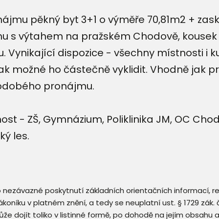
jmu pěkný byt 3+1 o výměře 70,81m2 + zaskl
u s výtahem na pražském Chodově, kousek
 Vynikající dispozice - všechny místnosti i 
k možné ho částečně vyklidit. Vhodně jak pro
uhodobého pronájmu.
st - ZŠ, Gymnázium, Poliklinika JM, OC Chod
ký les.
 o nezávazné poskytnutí základních orientačních informací, 
 zákoníku v platném znění, a tedy se neuplatní ust. § 1729 zák
že dojít toliko v listinné formě, po dohodě na jejím obsahu 