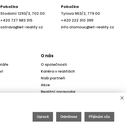
Pobočka
Pobočka
Stodolní 1293/3, 702 00
Tylova 963/2, 779 00
+420 727 983 315
+420 222 310 399
ostrava@iet-reality.cz
info.olomouc@iet-reality.cz
O nás
eláře
O společnosti
ví
Kariéra v realitách
Naši partneři
Akce
Realitní zpravodaj
×
Upravit
Odmítnout
Přijímám vše