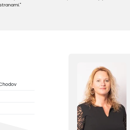
stranami."
- Chodov