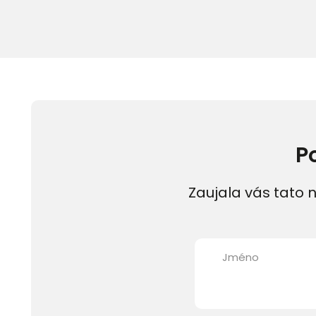
P
Zaujala vás tato n
Jméno