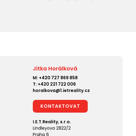
Jitka Horálková
M:
+420 727 869 858
T:
+420 221 722 006
horalkova@1.ietreality.cz
KONTAKTOVAT
I.E.T.Reality, s.r.o.
Lindleyova 2822/2
Praha 6