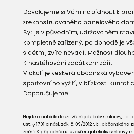
Dovolujeme si Vám nabídnout k proná
zrekonstruovaného panelového dom
Byt je v původním, udržovaném stavu.
kompletně zařízený, po dohodě je vša
s dětmi, zvíře nevadí. Možnost dlo
K nastěhování začátkem září.
V okolí je veškerá občanská vybaveno
sportovního vyžití, v blízkosti Kunratic
Doporučujeme.
Nejde o nabídku k uzavření jakékoliv smlouvy, ale
ust. § 1731 a násl. zák. č. 89/2012 Sb., občanského
znění. K případnému uzavření jakékoliv smlouvy mů