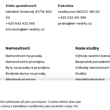
Sídlo společnosti
Pobočka
náměstí Svobody 87/18, 602
Lindleyova 2822/2, 160 00
00
+420 222 310 399
+420 542 422 340
praha@iet-reality.cz
info.brno@iet-reality.cz
Nemovitosti
Naše služby
Nemovitosti na prodej
Výhody realitní kanc
Nemovitosti k pronájmu
Bezplatné poradenst
Byty na prodej i k pronájmu
Odhady nemovitostí
Rodinné domy na prodej
Dražby
Skladové prostory
Geodetické práce
Kanceláře
Úschovy kupních cen
Obchody
Právní servis
Služby developerům
ch předvoleb při jeho procházení. Cookies třetích stran pak
Pojištění
rčeny k identifikaci návštěvníka jako konkrétní osoby. Pro