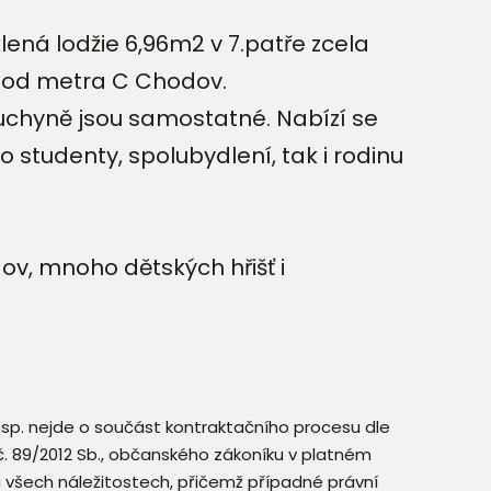
ená lodžie 6,96m2 v 7.patře zcela
 od metra C Chodov.
kuchyně jsou samostatné. Nabízí se
 studenty, spolubydlení, tak i rodinu
ov, mnoho dětských hřišť i
resp. nejde o součást kontraktačního procesu dle
. č. 89/2012 Sb., občanského zákoníku v platném
a všech náležitostech, přičemž případné právní