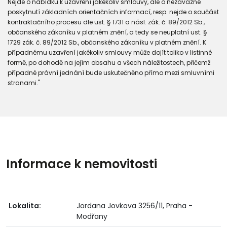
Nejde o nabídku k uzavření jakékoliv smlouvy, ale o nezávazné
poskytnutí základních orientačních informací, resp. nejde o součást
kontraktačního procesu dle ust. § 1731 a násl. zák. č. 89/2012 Sb.,
občanského zákoníku v platném znění, a tedy se neuplatní ust. §
1729 zák. č. 89/2012 Sb., občanského zákoníku v platném znění. K
případnému uzavření jakékoliv smlouvy může dojít toliko v listinné
formě, po dohodě na jejím obsahu a všech náležitostech, přičemž
případné právní jednání bude uskutečněno přímo mezi smluvními
stranami."
Informace k nemovitosti
Lokalita:
Jordana Jovkova 3256/11, Praha -
Modřany