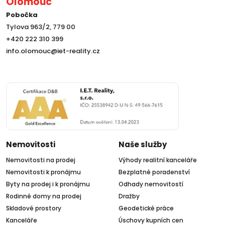
Olomouc
Pobočka
Tylova 963/2, 779 00
+420 222 310 399
info.olomouc@iet-reality.cz
Nemovitosti
Naše služby
Nemovitosti na prodej
Výhody realitní kanceláře
Nemovitosti k pronájmu
Bezplatné poradenství
Byty na prodej i k pronájmu
Odhady nemovitostí
Rodinné domy na prodej
Dražby
Skladové prostory
Geodetické práce
Kanceláře
Úschovy kupních cen