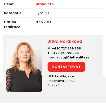
Cena:
pronajato
Kategorie:
Byty 3+1
Datum
říjen 2019
realizace:
Jitka Horálková
M:
+420 727 869 858
T:
+420 221 722 006
horalkova@1.ietreality.cz
KONTAKTOVAT
I.E.T.Reality, s.r.o.
Lindleyova 2822/2
Praha 6