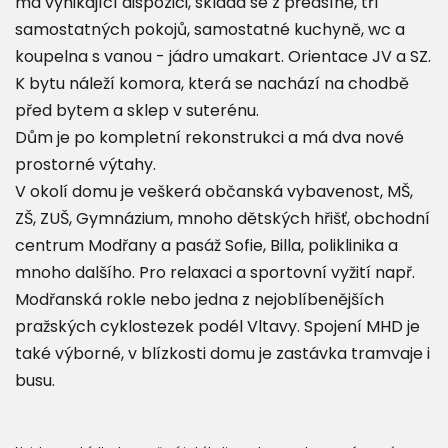
má vynikající dispozici, skládá se z předsíně, tří
samostatných pokojů, samostatné kuchyně, wc a
koupelna s vanou - jádro umakart. Orientace JV a SZ.
K bytu náleží komora, která se nachází na chodbě
před bytem a sklep v suterénu.
Dům je po kompletní rekonstrukci a má dva nové
prostorné výtahy.
V okolí domu je veškerá občanská vybavenost, MŠ,
ZŠ, ZUŠ, Gymnázium, mnoho dětských hřišť, obchodní
centrum Modřany a pasáž Sofie, Billa, poliklinika a
mnoho dalšího. Pro relaxaci a sportovní vyžití např.
Modřanská rokle nebo jedna z nejoblíbenějších
pražských cyklostezek podél Vltavy. Spojení MHD je
také výborné, v blízkosti domu je zastávka tramvaje i
busu.