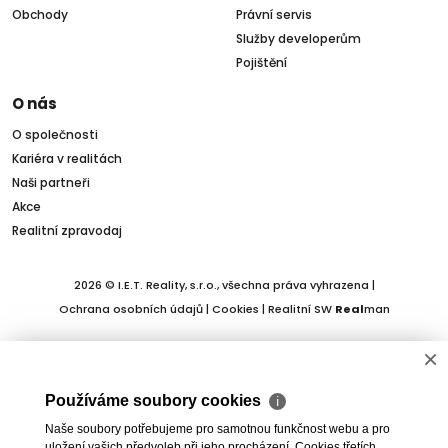
Obchody
Právní servis
Služby developerům
Pojištění
O nás
O společnosti
Kariéra v realitách
Naši partneři
Akce
Realitní zpravodaj
2026 © I.E.T. Reality, s.r.o., všechna práva vyhrazena |
Ochrana osobních údajů
|
Cookies
| Realitní SW
Real
man
×
Používáme soubory cookies
ℹ
Naše soubory potřebujeme pro samotnou funkčnost webu a pro
uložení vašich předvoleb při jeho procházení. Cookies třetích