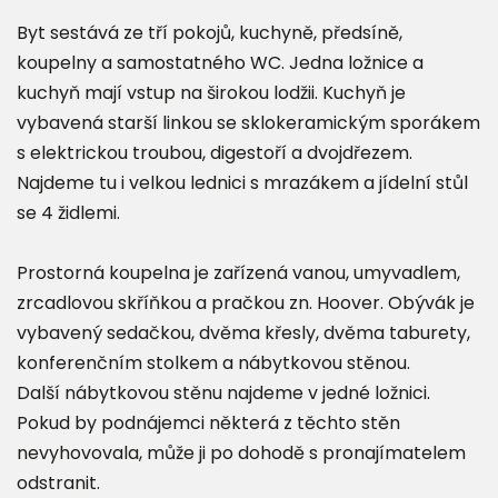
Byt sestává ze tří pokojů, kuchyně, předsíně,
koupelny a samostatného WC. Jedna ložnice a
kuchyň mají vstup na širokou lodžii. Kuchyň je
vybavená starší linkou se sklokeramickým sporákem
s elektrickou troubou, digestoří a dvojdřezem.
Najdeme tu i velkou lednici s mrazákem a jídelní stůl
se 4 židlemi.
Prostorná koupelna je zařízená vanou, umyvadlem,
zrcadlovou skříňkou a pračkou zn. Hoover. Obývák je
vybavený sedačkou, dvěma křesly, dvěma taburety,
konferenčním stolkem a nábytkovou stěnou.
Další nábytkovou stěnu najdeme v jedné ložnici.
Pokud by podnájemci některá z těchto stěn
nevyhovovala, může ji po dohodě s pronajímatelem
odstranit.