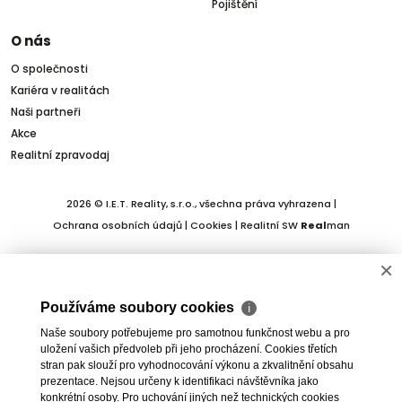
Pojištění
O nás
O společnosti
Kariéra v realitách
Naši partneři
Akce
Realitní zpravodaj
2026 © I.E.T. Reality, s.r.o., všechna práva vyhrazena |
Ochrana osobních údajů
|
Cookies
| Realitní SW
Real
man
×
Používáme soubory cookies
ℹ
Naše soubory potřebujeme pro samotnou funkčnost webu a pro
uložení vašich předvoleb při jeho procházení. Cookies třetích
stran pak slouží pro vyhodnocování výkonu a zkvalitnění obsahu
prezentace. Nejsou určeny k identifikaci návštěvníka jako
konkrétní osoby. Pro uchování jiných než technických cookies