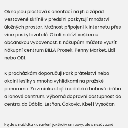
Okna jsou plastová s orientací na jih a západ.
Vestavěné skříně v předsíni poskytují množství
úložných prostor. Možnost připojení k internetu přes
více poskytovatelů. Okolí nabízí veškerou
občanskou vybavenost. K nákupům můžete využít
Nákupní centrum BILLA Prosek, Penny Market, Lidl
nebo OBI.
K procházkám doporučuji Park přátelství nebo
okolní lesíky s mnoha vyhlídkami na pražské
panorama. Za zmínku stojí i nedaleká bobová dráha
a lanové centrum. Výborná dopravní dostupnost do
centra, do Ďáblic, Letňan, Čakovic, Kbel i Vysočan.
Nejde o nabídku k uzavření jakékoliv smlouvy, ale o nezávazné