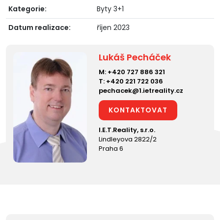
Kategorie:
Byty 3+1
Datum realizace:
říjen 2023
Lukáš Pecháček
M:
+420 727 886 321
T:
+420 221 722 036
pechacek@1.ietreality.cz
KONTAKTOVAT
I.E.T.Reality, s.r.o.
Lindleyova 2822/2
Praha 6