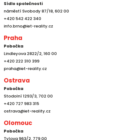
Sídlo společnosti
náměstí Svobody 87/18, 602 00
+420 542 422 340
info.brno@iet-reality.cz
Praha
Pobočka
Lindleyova 2822/2, 160 00
+420 222 310 399
praha@iet-reality.cz
Ostrava
Pobočka
Stodolní 1293/3, 702 00
+420 727 983 315
ostrava@iet-reality.cz
Olomouc
Pobočka
Tylova 963/2, 779 00