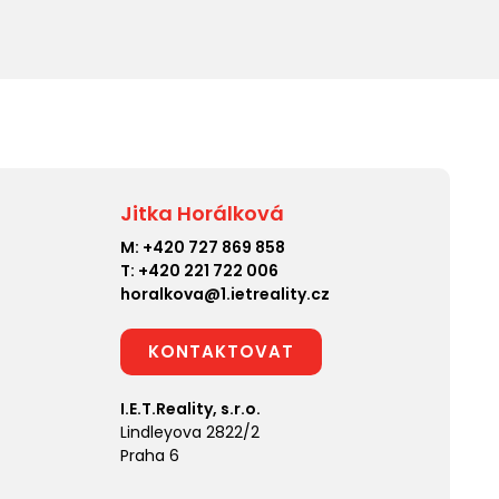
Jitka Horálková
M:
+420 727 869 858
T:
+420 221 722 006
horalkova@1.ietreality.cz
KONTAKTOVAT
I.E.T.Reality, s.r.o.
Lindleyova 2822/2
Praha 6