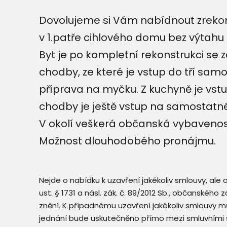
Dovolujeme si Vám nabídnout zrekon
v 1.patře cihlového domu bez výtahu
Byt je po kompletní rekonstrukci se 
chodby, ze které je vstup do tří sam
příprava na myčku. Z kuchyně je vst
chodby je ještě vstup na samostatn
V okolí veškerá občanská vybavenos
Možnost dlouhodobého pronájmu.
Nejde o nabídku k uzavření jakékoliv smlouvy, ale
ust. § 1731 a násl. zák. č. 89/2012 Sb., občanského
znění. K případnému uzavření jakékoliv smlouvy mů
jednání bude uskutečněno přímo mezi smluvními 