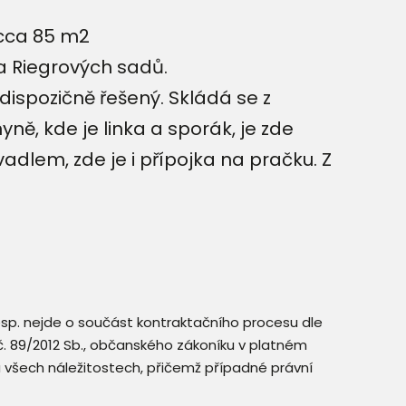
 cca 85 m2
a Riegrových sadů.
dispozičně řešený. Skládá se z
ě, kde je linka a sporák, je zde
lem, zde je i přípojka na pračku. Z
resp. nejde o součást kontraktačního procesu dle
. č. 89/2012 Sb., občanského zákoníku v platném
a všech náležitostech, přičemž případné právní