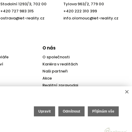
Stodolní 1293/3, 702 00
Tylova 963/2, 779 00
+420 727 983 315
+420 222 310 399
ostrava@iet-reality.cz
info.olomouc@iet-reality.cz
O nás
eláře
O společnosti
ví
Kariéra v realitách
Naši partneři
Akce
Realitní zpravodaj
×
Upravit
Odmítnout
Přijímám vše
itní SW
Real
man