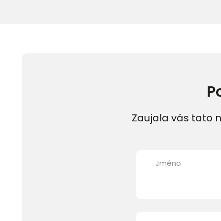
P
Zaujala vás tato n
Jméno