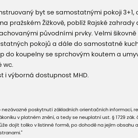
struovaný byt se samostatnými pokoji 3+1,
 na pražském Žižkově, poblíž Rajské zahrady 
zachovanými původními prvky. Velmi šikovně 
ostatných pokojů a dále do samostatné kuchyn
up do koupelny se sprchovým koutem a umyvad
é wc.
t i výborná dostupnost MHD.
 o nezávazné poskytnutí základních orientačních informací, 
 zákoníku v platném znění, a tedy se neuplatní ust. § 1729 zák
že dojít toliko v listinné formě, po dohodě na jejím obsahu 
stranami."