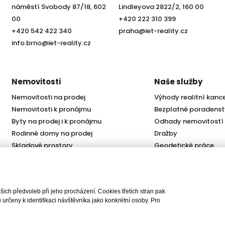
náměstí Svobody 87/18, 602
Lindleyova 2822/2, 160 00
00
+420 222 310 399
+420 542 422 340
praha@iet-reality.cz
info.brno@iet-reality.cz
Nemovitosti
Naše služby
Nemovitosti na prodej
Výhody realitní kanc
Nemovitosti k pronájmu
Bezplatné poradenst
Byty na prodej i k pronájmu
Odhady nemovitostí
Rodinné domy na prodej
Dražby
Skladové prostory
Geodetické práce
Kanceláře
Úschovy kupních cen
Obchody
Právní servis
Služby developerům
ch předvoleb při jeho procházení. Cookies třetích stran pak
Pojištění
rčeny k identifikaci návštěvníka jako konkrétní osoby. Pro
lity, s.r.o., všechna práva vyhrazena |
Ochrana osobních údajů
|
Cookies
| Real