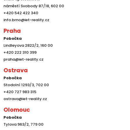
náměstí Svobody 87/18, 602 00
+420 542 422 340
info.brno@iet-reality.cz
Praha
Pobočka
Lindleyova 2822/2, 160 00
+420 222 310 399
praha@iet-reality.cz
Ostrava
Pobočka
Stodolní 1293/3, 702 00
+420 727 983 315
ostrava@iet-reality.cz
Olomouc
Pobočka
Tylova 963/2, 779 00