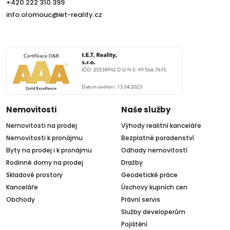
+420 222 310 399
info.olomouc@iet-reality.cz
Nemovitosti
Naše služby
Nemovitosti na prodej
Výhody realitní kanceláře
Nemovitosti k pronájmu
Bezplatné poradenství
Byty na prodej i k pronájmu
Odhady nemovitostí
Rodinné domy na prodej
Dražby
Skladové prostory
Geodetické práce
Kanceláře
Úschovy kupních cen
Obchody
Právní servis
Služby developerům
Pojištění