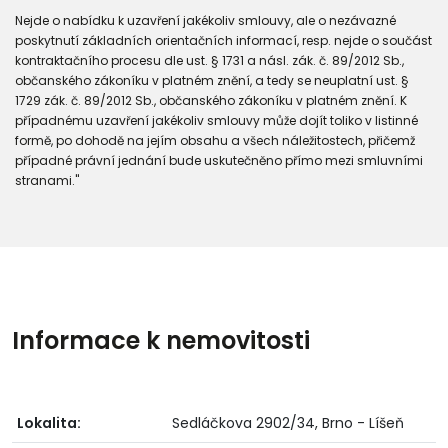
Nejde o nabídku k uzavření jakékoliv smlouvy, ale o nezávazné
poskytnutí základních orientačních informací, resp. nejde o součást
kontraktačního procesu dle ust. § 1731 a násl. zák. č. 89/2012 Sb.,
občanského zákoníku v platném znění, a tedy se neuplatní ust. §
1729 zák. č. 89/2012 Sb., občanského zákoníku v platném znění. K
případnému uzavření jakékoliv smlouvy může dojít toliko v listinné
formě, po dohodě na jejím obsahu a všech náležitostech, přičemž
případné právní jednání bude uskutečněno přímo mezi smluvními
stranami."
Informace k nemovitosti
Lokalita:
Sedláčkova 2902/34, Brno - Líšeň