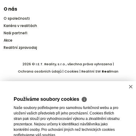
O nás
O společnosti
Kariéra v realitách
Naši partneři
Akce
Realitní zpravodaj
2026 © I.E.T. Reality, s.r.o., všechna práva vyhrazena |
Ochrana osobních údajů
|
Cookies
| Realitní SW
Real
man
×
Používáme soubory cookies
ℹ
Naše soubory potřebujeme pro samotnou funkčnost webu a pro
uložení vašich předvoleb při jeho procházení. Cookies třetích
stran pak slouží pro vyhodnocování výkonu a zkvalitnění obsahu
prezentace. Nejsou určeny k identifikaci návštěvníka jako
konkrétní osoby. Pro uchování jiných než technických cookies
potřebujeme váš souhlas.