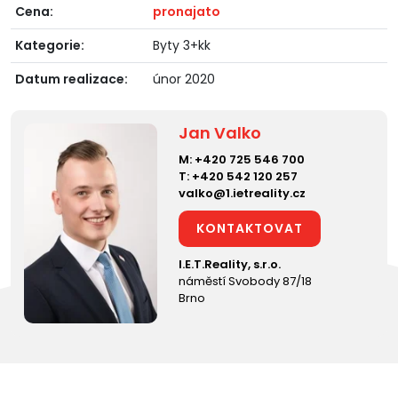
Cena:
pronajato
Kategorie:
Byty 3+kk
Datum realizace:
únor 2020
Jan Valko
M:
+420 725 546 700
T:
+420 542 120 257
valko@1.ietreality.cz
KONTAKTOVAT
I.E.T.Reality, s.r.o.
náměstí Svobody 87/18
Brno