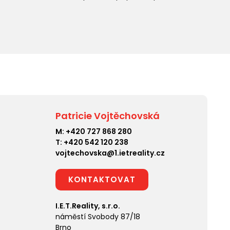
Patricie Vojtěchovská
M:
+420 727 868 280
T:
+420 542 120 238
vojtechovska@1.ietreality.cz
KONTAKTOVAT
I.E.T.Reality, s.r.o.
náměstí Svobody 87/18
Brno