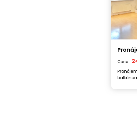
Proná
2
Cena:
Pronájem
balkónem