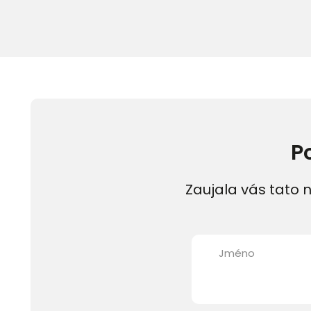
P
Zaujala vás tato n
Jméno