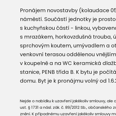
Pronájem novostavby (kolaudace 05
náměstí. Součástí jednotky je prost
s kuchyňskou částí - linkou, vybave
s mrazákem, horkovzdušná trouba, úl
sprchovým koutem, umývadlem a ot
venkovní terasou oddělenou vnějšími 
v koupelně a na WC keramická dlažba
stanice, PENB třída B. K bytu je počí
domu. Byt je k pronájmu volný od 1.6.
Nejde o nabídku k uzavření jakékoliv smlouvy, ale
ust. § 1731 a násl. zák. č. 89/2012 Sb., občanského
znění. K případnému uzavření jakékoliv smlouvy mů