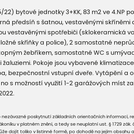
/22) bytové jednotky 3+KK, 83 m2 ve 4.NP 
orná předsíň s šatnou, vestavěnými skříněm
nou vestavěnými spotřebiči (sklokeramická va
ožné skříňky a police), 2 samostatné neprůc
opným žebříkem, samostatné WC s umývadl
žaluziemi. Pokoje jsou vybavené klimatizace
, bezpečnostní vstupní dveře. Vytápění a o
táno s možností využití 1-2 garážových míst z
2022.
 o nezávazné poskytnutí základních orientačních informací, 
 zákoníku v platném znění, a tedy se neuplatní ust. § 1729 zák
že dojít toliko v listinné formě, po dohodě na jejím obsahu 