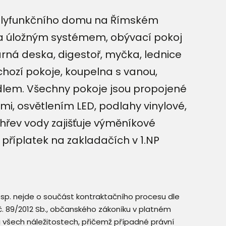
polyfunkčního domu na Římském
i a úložným systémem, obývací pokoj
rná deska, digestoř, myčka, lednice
hozí pokoje, koupelna s vanou,
em. Všechny pokoje jsou propojené
mi, osvětlením LED, podlahy vinylové,
hřev vody zajišťuje výměníkové
a příplatek na zakladačích v 1.NP
resp. nejde o součást kontraktačního procesu dle
. č. 89/2012 Sb., občanského zákoníku v platném
a všech náležitostech, přičemž případné právní