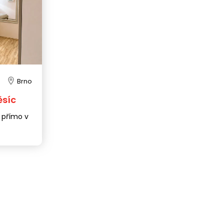
Brno
ěsíc
 přímo v