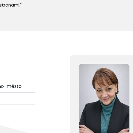
stranami."
rno-město