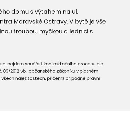
vého domu s výtahem na ul.
entra Moravské Ostravy. V bytě je vše
lnou troubou, myčkou a lednici s
resp. nejde o součást kontraktačního procesu dle
. č. 89/2012 Sb., občanského zákoníku v platném
a všech náležitostech, přičemž případné právní