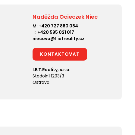
Naděžda Ocieczek Niec
M:
+420 727 880 084
T:
+420 595 021 017
niecova@1.ietreality.cz
KONTAKTOVAT
I.E.T.Reality, s.r.o.
Stodolní 1293/3
Ostrava