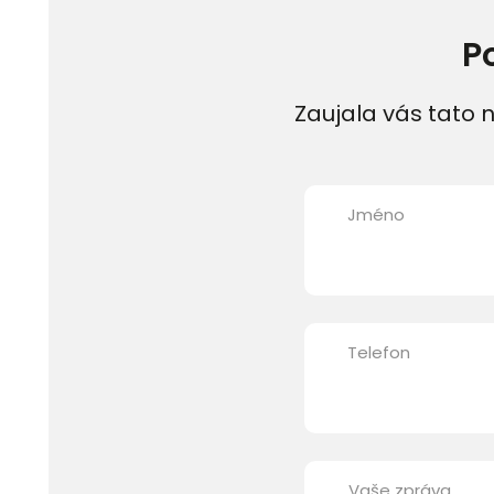
P
Zaujala vás tato n
Jméno
Telefon
Vaše zpráva