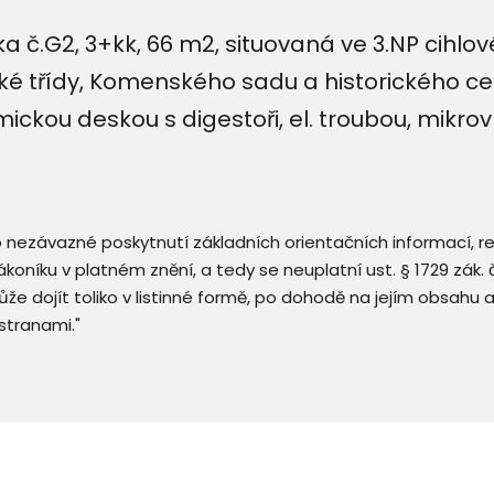
 č.G2, 3+kk, 66 m2, situovaná ve 3.NP cihlo
lské třídy, Komenského sadu a historického c
ckou deskou s digestoři, el. troubou, mikrov
 o nezávazné poskytnutí základních orientačních informací, 
 zákoníku v platném znění, a tedy se neuplatní ust. § 1729 zák
že dojít toliko v listinné formě, po dohodě na jejím obsahu 
stranami."