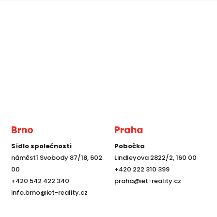
Brno
Praha
Sídlo společnosti
Pobočka
náměstí Svobody 87/18, 602
Lindleyova 2822/2, 160 00
00
+420 222 310 399
+420 542 422 340
praha@iet-reality.cz
info.brno@iet-reality.cz