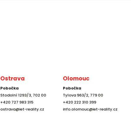
Ostrava
Olomouc
Pobočka
Pobočka
Stodolní 1293/3, 702 00
Tylova 963/2, 779 00
+420 727 983 315
+420 222 310 399
ostrava@iet-reality.cz
info.olomouc@iet-reality.cz