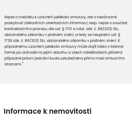
Nejde o nabídku k uzavření jakékoliv smlouvy, ale o nezávazné
poskytnutí základních orientačních informací, resp. nejde o součást
kontraktačního procesu dle ust. § 1731 a násl. zák. č. 89/2012 Sb.,
občanského zákoníku v platném znění, a tedy se neuplatní ust. §
1729 zák. č. 89/2012 Sb., občanského zákoníku v platném znění. K
případnému uzavření jakékoliv smlouvy může dojít toliko v listinné
formě, po dohodě na jejím obsahu a všech náležitostech, přičemž
případné právní jednání bude uskutečněno přímo mezi smluvními
stranami."
Informace k nemovitosti