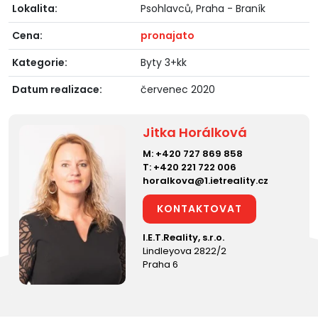
Lokalita:
Psohlavců, Praha - Braník
Cena:
pronajato
Kategorie:
Byty 3+kk
Datum realizace:
červenec 2020
Jitka Horálková
M:
+420 727 869 858
T:
+420 221 722 006
horalkova@1.ietreality.cz
KONTAKTOVAT
I.E.T.Reality, s.r.o.
Lindleyova 2822/2
Praha 6