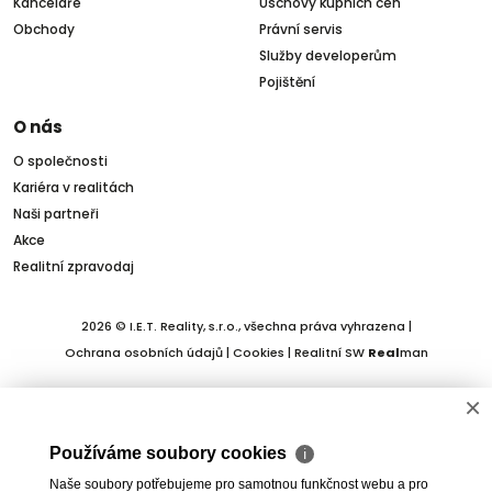
Kanceláře
Úschovy kupních cen
Obchody
Právní servis
Služby developerům
Pojištění
O nás
O společnosti
Kariéra v realitách
Naši partneři
Akce
Realitní zpravodaj
2026 © I.E.T. Reality, s.r.o., všechna práva vyhrazena |
Ochrana osobních údajů
|
Cookies
| Realitní SW
Real
man
×
Používáme soubory cookies
ℹ
Naše soubory potřebujeme pro samotnou funkčnost webu a pro