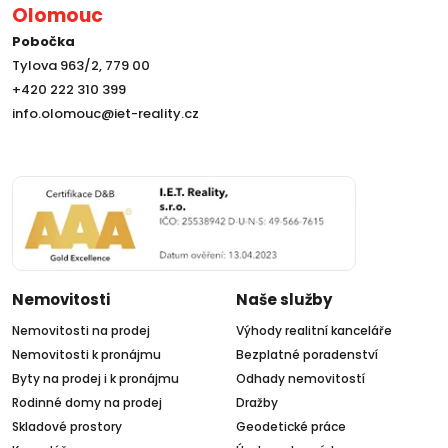
Olomouc
Pobočka
Tylova 963/2, 779 00
+420 222 310 399
info.olomouc@iet-reality.cz
Nemovitosti
Naše služby
Nemovitosti na prodej
Výhody realitní kanceláře
Nemovitosti k pronájmu
Bezplatné poradenství
Byty na prodej i k pronájmu
Odhady nemovitostí
Rodinné domy na prodej
Dražby
Skladové prostory
Geodetické práce