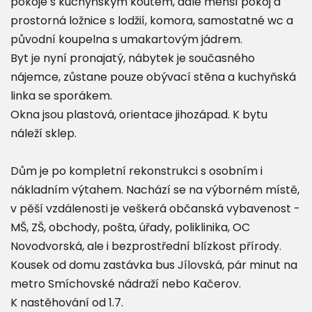
pokoje s kuchyňským koutem, dále menší pokoj a
prostorná ložnice s lodžií, komora, samostatné wc a
původní koupelna s umakartovým jádrem.
Byt je nyní pronajatý, nábytek je současného
nájemce, zůstane pouze obývací stěna a kuchyňská
linka se sporákem.
Okna jsou plastová, orientace jihozápad. K bytu
náleží sklep.
Dům je po kompletní rekonstrukci s osobním i
nákladním výtahem. Nachází se na výborném místě,
v pěší vzdálenosti je veškerá občanská vybavenost -
MŠ, ZŠ, obchody, pošta, úřady, poliklinika, OC
Novodvorská, ale i bezprostřední blízkost přírody.
Kousek od domu zastávka bus Jílovská, pár minut na
metro Smíchovské nádraží nebo Kačerov.
K nastěhování od 1.7.