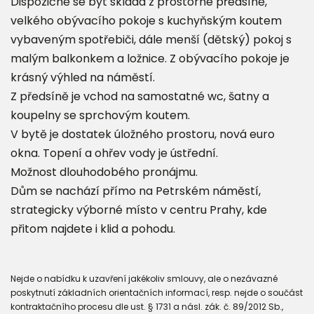
Dispozičně se byt skládá z prostorné předsíně,
velkého obývacího pokoje s kuchyňským koutem
vybaveným spotřebiči, dále menší (dětský) pokoj s
malým balkonkem a ložnice. Z obývacího pokoje je
krásný výhled na náměstí.
Z předsíně je vchod na samostatné wc, šatny a
koupelny se sprchovým koutem.
V bytě je dostatek úložného prostoru, nová euro
okna. Topení a ohřev vody je ústřední.
Možnost dlouhodobého pronájmu.
Dům se nachází přímo na Petrském náměstí,
strategicky výborné místo v centru Prahy, kde
přitom najdete i klid a pohodu.
Nejde o nabídku k uzavření jakékoliv smlouvy, ale o nezávazné
poskytnutí základních orientačních informací, resp. nejde o součást
kontraktačního procesu dle ust. § 1731 a násl. zák. č. 89/2012 Sb.,