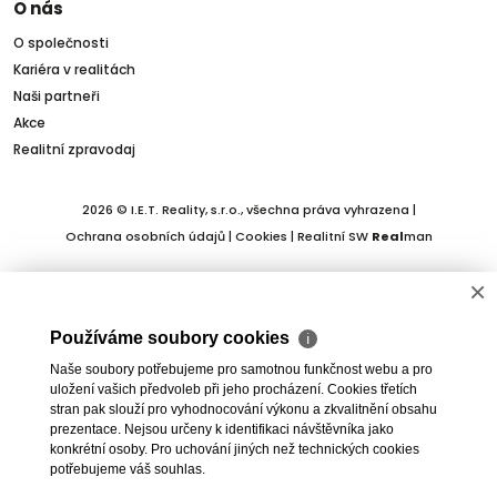
O nás
O společnosti
Kariéra v realitách
Naši partneři
Akce
Realitní zpravodaj
2026 © I.E.T. Reality, s.r.o., všechna práva vyhrazena |
Ochrana osobních údajů
|
Cookies
| Realitní SW
Real
man
×
Používáme soubory cookies
ℹ
Naše soubory potřebujeme pro samotnou funkčnost webu a pro
uložení vašich předvoleb při jeho procházení. Cookies třetích
stran pak slouží pro vyhodnocování výkonu a zkvalitnění obsahu
prezentace. Nejsou určeny k identifikaci návštěvníka jako
konkrétní osoby. Pro uchování jiných než technických cookies
potřebujeme váš souhlas.