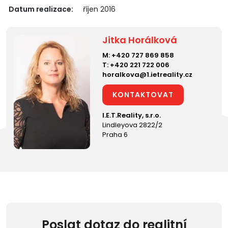
Datum realizace:
říjen 2016
Jitka Horálková
M:
+420 727 869 858
T:
+420 221 722 006
horalkova@1.ietreality.cz
KONTAKTOVAT
I.E.T.Reality, s.r.o.
Lindleyova 2822/2
Praha 6
Poslat dotaz do realitní