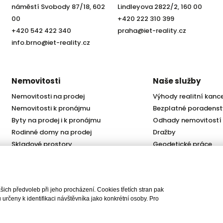
náměstí Svobody 87/18, 602
Lindleyova 2822/2, 160 00
00
+420 222 310 399
+420 542 422 340
praha@iet-reality.cz
info.brno@iet-reality.cz
Nemovitosti
Naše služby
Nemovitosti na prodej
Výhody realitní kanc
Nemovitosti k pronájmu
Bezplatné poradenst
Byty na prodej i k pronájmu
Odhady nemovitostí
Rodinné domy na prodej
Dražby
Skladové prostory
Geodetické práce
Kanceláře
Úschovy kupních cen
Obchody
Právní servis
Služby developerům
ch předvoleb při jeho procházení. Cookies třetích stran pak
Pojištění
rčeny k identifikaci návštěvníka jako konkrétní osoby. Pro
lity, s.r.o., všechna práva vyhrazena |
Ochrana osobních údajů
|
Cookies
| Real