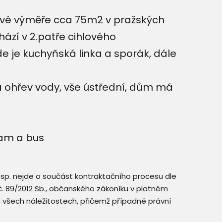
ové výměře cca 75m2 v pražských
ází v 2.patře cihlového
e je kuchyňská linka a sporák, dále
a ohřev vody, vše ústřední, dům má
ram a bus
resp. nejde o součást kontraktačního procesu dle
. č. 89/2012 Sb., občanského zákoníku v platném
a všech náležitostech, přičemž případné právní