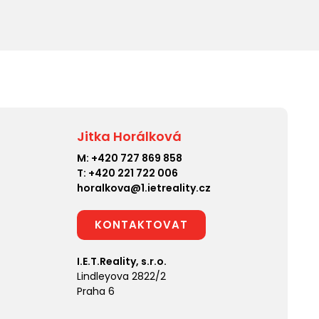
Jitka Horálková
M:
+420 727 869 858
T:
+420 221 722 006
horalkova@1.ietreality.cz
KONTAKTOVAT
I.E.T.Reality, s.r.o.
Lindleyova 2822/2
Praha 6