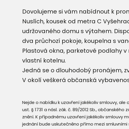
Dovolujeme si vám nabídnout k pron
Nuslích, kousek od metra C Vyšehrad
udržovaného domu s výtahem. Dispozi
dva průchozí pokoje, koupelna s va
Plastová okna, parketové podlahy v 
vlastní kotelnu.
Jedná se o dlouhodobý pronájem, zv
V okolí veškerá občanská vybavenost
Nejde o nabídku k uzavření jakékoliv smlouvy, ale
ust. § 1731 a násl. zák. č. 89/2012 Sb., občanského
znění. K případnému uzavření jakékoliv smlouvy mů
jednání bude uskutečněno přímo mezi smluvními 