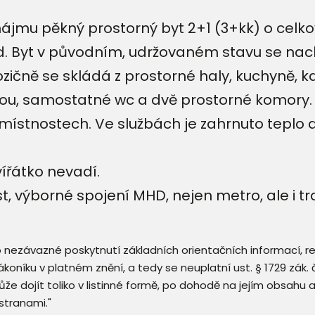
ájmu pěkný prostorný byt 2+1 (3+kk) o celk
. Byt v původním, udržovaném stavu se nach
čně se skládá z prostorné haly, kuchyně, kd
nou, samostatné wc a dvě prostorné komory.
místnostech. Ve službách je zahrnuto teplo 
ířátko nevadí.
, výborné spojení MHD, nejen metro, ale i t
 o nezávazné poskytnutí základních orientačních informací, 
 zákoníku v platném znění, a tedy se neuplatní ust. § 1729 zák
že dojít toliko v listinné formě, po dohodě na jejím obsahu 
stranami."