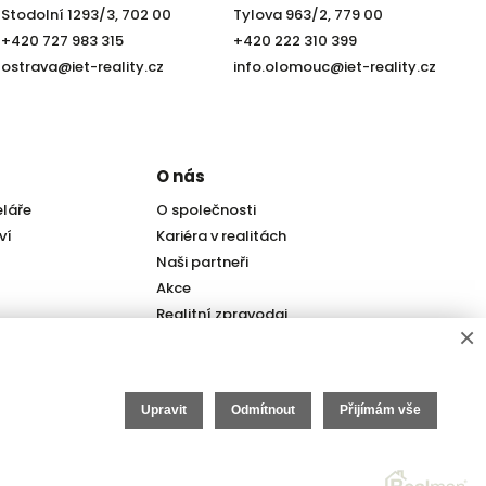
Stodolní 1293/3, 702 00
Tylova 963/2, 779 00
+420 727 983 315
+420 222 310 399
ostrava@iet-reality.cz
info.olomouc@iet-reality.cz
O nás
eláře
O společnosti
ví
Kariéra v realitách
Naši partneři
Akce
Realitní zpravodaj
×
Upravit
Odmítnout
Přijímám vše
itní SW
Real
man