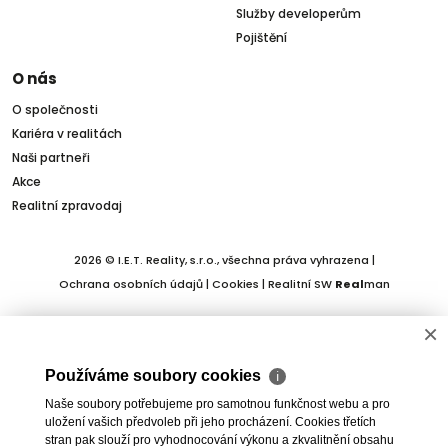
Služby developerům
Pojištění
O nás
O společnosti
Kariéra v realitách
Naši partneři
Akce
Realitní zpravodaj
2026 © I.E.T. Reality, s.r.o., všechna práva vyhrazena |
Ochrana osobních údajů
|
Cookies
| Realitní SW
Real
man
×
Používáme soubory cookies
ℹ
Naše soubory potřebujeme pro samotnou funkčnost webu a pro
uložení vašich předvoleb při jeho procházení. Cookies třetích
stran pak slouží pro vyhodnocování výkonu a zkvalitnění obsahu