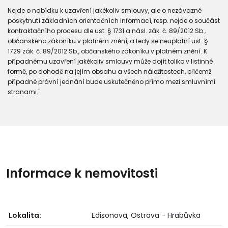
Nejde o nabídku k uzavření jakékoliv smlouvy, ale o nezávazné
poskytnutí základních orientačních informací, resp. nejde o součást
kontraktačního procesu dle ust. § 1731 a násl. zák. č. 89/2012 Sb.,
občanského zákoníku v platném znění, a tedy se neuplatní ust. §
1729 zák. č. 89/2012 Sb., občanského zákoníku v platném znění. K
případnému uzavření jakékoliv smlouvy může dojít toliko v listinné
formě, po dohodě na jejím obsahu a všech náležitostech, přičemž
případné právní jednání bude uskutečněno přímo mezi smluvními
stranami."
Informace k nemovitosti
Lokalita:
Edisonova, Ostrava - Hrabůvka