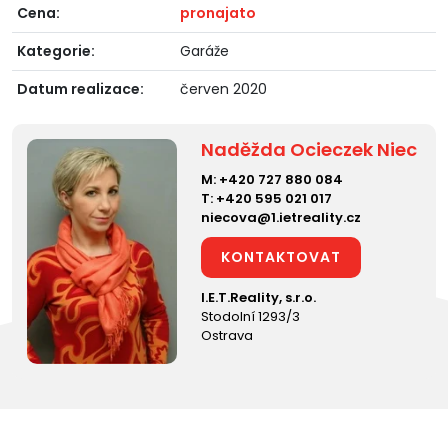
Cena:
pronajato
Kategorie:
Garáže
Datum realizace:
červen 2020
Naděžda Ocieczek Niec
M:
+420 727 880 084
T:
+420 595 021 017
niecova@1.ietreality.cz
KONTAKTOVAT
I.E.T.Reality, s.r.o.
Stodolní 1293/3
Ostrava