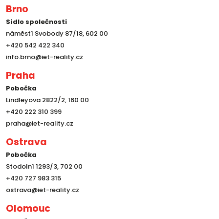
Brno
Sídlo společnosti
náměstí Svobody 87/18, 602 00
+420 542 422 340
info.brno@iet-reality.cz
Praha
Pobočka
Lindleyova 2822/2, 160 00
+420 222 310 399
praha@iet-reality.cz
Ostrava
Pobočka
Stodolní 1293/3, 702 00
+420 727 983 315
ostrava@iet-reality.cz
Olomouc