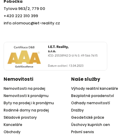
Pobočka
Tylova 963/2, 779 00
+420 222 310 399
info.olomouc@iet-reality.cz
Nemovitosti
Naše služby
Nemovitosti na prodej
Výhody realitní kanceláře
Nemovitosti k pronájmu
Bezplatné poradenství
Byty na prodej i k pronájmu
Odhady nemovitostí
Rodinné domy na prodej
Dražby
Skladové prostory
Geodetické práce
Kanceláře
Úschovy kupních cen
Obchody
Právní servis