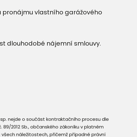
u pronájmu vlastního garážového
ost dlouhodobé nájemní smlouvy.
resp. nejde o součást kontraktačního procesu dle
. č. 89/2012 Sb., občanského zákoníku v platném
a všech náležitostech, přičemž případné právní