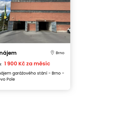
onájem
Brno
1 900 Kč za měsíc
a:
ájem garážového stání - Brno -
ovo Pole