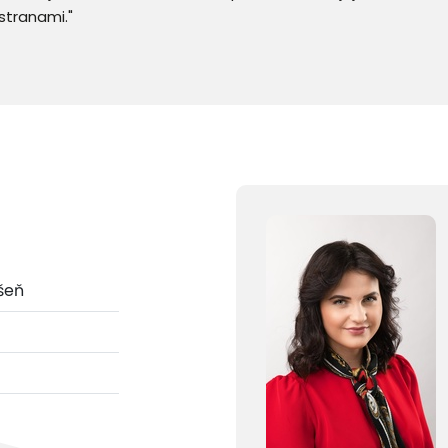
stranami."
íšeň