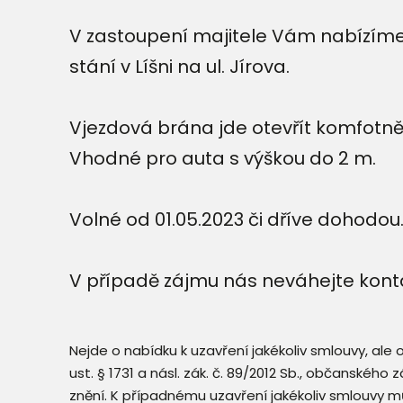
V zastoupení majitele Vám nabízím
stání v Líšni na ul. Jírova.
Vjezdová brána jde otevřít komfotn
Vhodné pro auta s výškou do 2 m.
Volné od 01.05.2023 či dříve dohodou
V případě zájmu nás neváhejte konta
Nejde o nabídku k uzavření jakékoliv smlouvy, ale
ust. § 1731 a násl. zák. č. 89/2012 Sb., občanského
znění. K případnému uzavření jakékoliv smlouvy mů