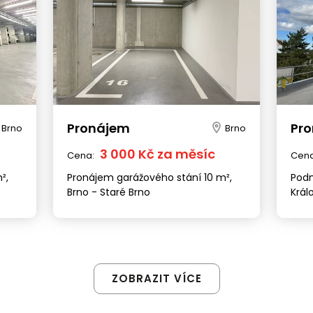
Pronájem
Pr
Brno
Brno
3 000 Kč za měsíc
Cena:
Cen
²,
Pronájem garážového stání 10 m²,
Podn
Brno - Staré Brno
Král
ZOBRAZIT VÍCE