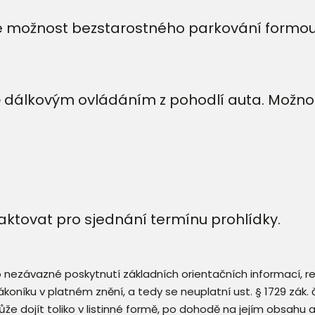
e možnost bezstarostného parkování formo
ě dálkovým ovládáním z pohodlí auta. Možn
.
ktovat pro sjednání termínu prohlídky.
 o nezávazné poskytnutí základních orientačních informací, 
 zákoníku v platném znění, a tedy se neuplatní ust. § 1729 zák
že dojít toliko v listinné formě, po dohodě na jejím obsahu 