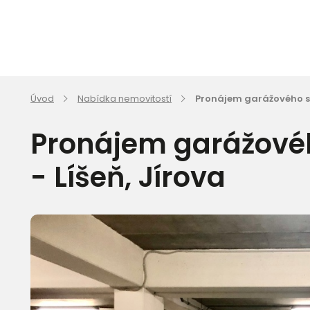
Úvod
Nabídka nemovitostí
Pronájem garážového stá
Pronájem garážovéh
- Líšeň, Jírova