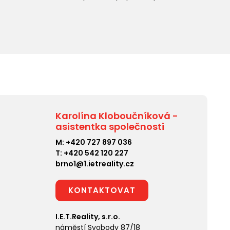
Karolína Kloboučníková -
asistentka společnosti
M:
+420 727 897 036
T:
+420 542 120 227
brno1@1.ietreality.cz
KONTAKTOVAT
I.E.T.Reality, s.r.o.
náměstí Svobody 87/18