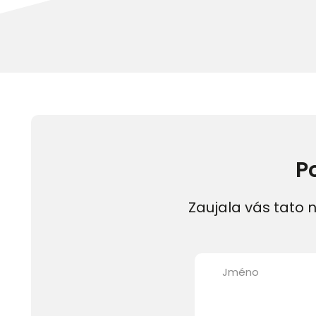
P
Zaujala vás tato n
Jméno