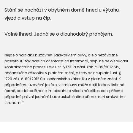
Stání se nachází v obytném domě hned u výtahu,
vjezd a vstup na čip.
Volné ihned. Jedná se o dlouhodobý pronájem.
Nejde o nabídku k uzavření jakékoliv smlouvy, ale o nezávazné
poskytnutí základních orientačních informací, resp. nejde o součást
kontraktačního procesu dle ust. § 1731 a násl. zák. č. 89/2012 Sb.,
občanského zákoníku v platném znění, a tedy se neuplatní ust. §
1729 zák. č. 89/2012 Sb., občanského zákoníku v platném znění. K
případnému uzavření jakékoliv smlouvy může dojít toliko v listinné
formě, po dohodě na jejím obsahu a všech náležitostech, přičemž
případné právní jednání bude uskutečněno přímo mezi smluvními
stranami."