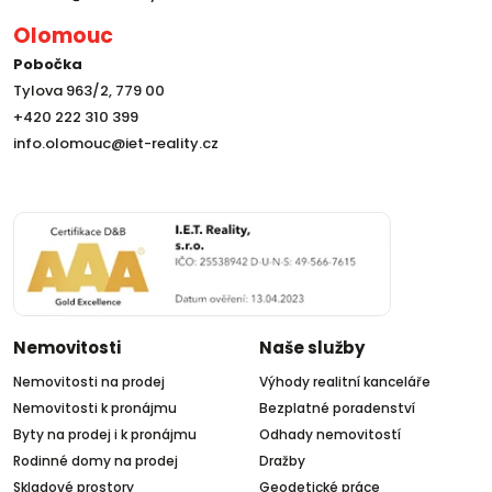
Olomouc
Pobočka
Tylova 963/2, 779 00
+420 222 310 399
info.olomouc@iet-reality.cz
Nemovitosti
Naše služby
Nemovitosti na prodej
Výhody realitní kanceláře
Nemovitosti k pronájmu
Bezplatné poradenství
Byty na prodej i k pronájmu
Odhady nemovitostí
Rodinné domy na prodej
Dražby
Skladové prostory
Geodetické práce