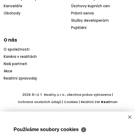
Kanceláře
Úschovy kupních cen
Obchody
Právní servis
Služby developerům
Pojištění
O nás
O společnosti
Kariéra v realitách
Naši partneři
Akce
Realitní zpravodaj
2026 © I.E.T. Reality, s.r.o., všechna práva vyhrazena |
Ochrana osobních údajů
|
Cookies
| Realitní SW
Real
man
×
Používáme soubory cookies
ℹ