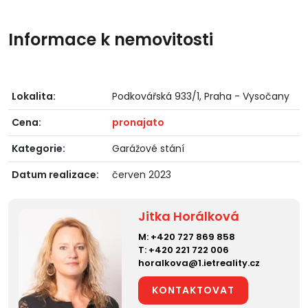
Informace k nemovitosti
Lokalita:
Podkovářská 933/1, Praha - Vysočany
Cena:
pronajato
Kategorie:
Garážové stání
Datum realizace:
červen 2023
Jitka Horálková
M:
+420 727 869 858
T:
+420 221 722 006
horalkova@1.ietreality.cz
KONTAKTOVAT