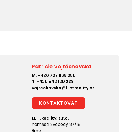
Patricie Vojtěchovská
M:
+420 727 868 280
T:
+420 542 120 238
vojtechovska@1.ietreality.cz
KONTAKTOVAT
I.E.T.Reality, s.r.o.
náměstí Svobody 87/18
Brno