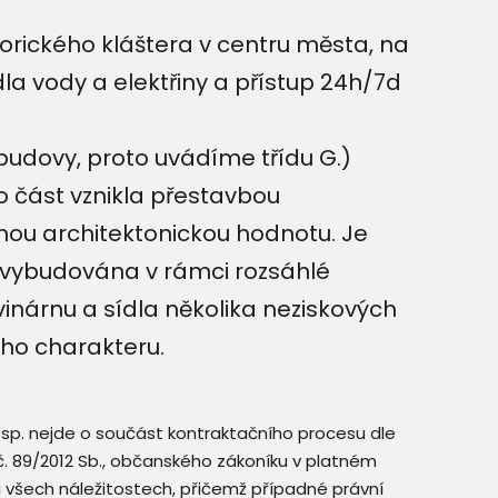
orického kláštera v centru města, na
dla vody a elektřiny a přístup 24h/7d
udovy, proto uvádíme třídu G.)
o část vznikla přestavbou
u architektonickou hodnotu. Je
a vybudována v rámci rozsáhlé
 vinárnu a sídla několika neziskových
ího charakteru.
resp. nejde o součást kontraktačního procesu dle
. č. 89/2012 Sb., občanského zákoníku v platném
a všech náležitostech, přičemž případné právní