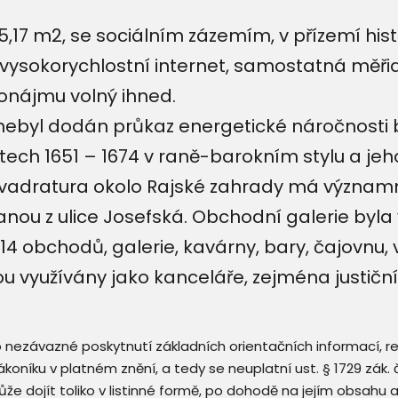
17 m2, se sociálním zázemím, v přízemí hist
i vysokorychlostní internet, samostatná měři
ronájmu volný ihned.
nebyl dodán průkaz energetické náročnosti b
ech 1651 – 1674 v raně-barokním stylu a jeh
adratura okolo Rajské zahrady má významno
nou z ulice Josefská. Obchodní galerie byl
 14 obchodů, galerie, kavárny, bary, čajovnu,
ou využívány jako kanceláře, zejména justičn
 o nezávazné poskytnutí základních orientačních informací, 
 zákoníku v platném znění, a tedy se neuplatní ust. § 1729 zák
že dojít toliko v listinné formě, po dohodě na jejím obsahu 