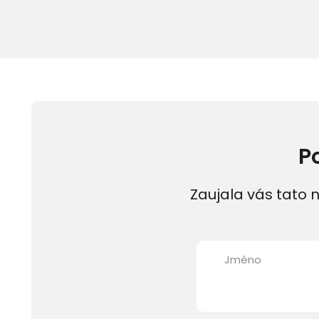
P
Zaujala vás tato n
Jméno