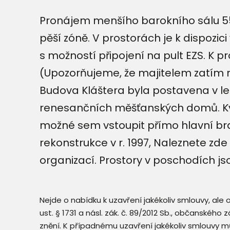
Pronájem menšího barokního sálu 55,
pěší zóně. V prostorách je k dispozic
s možností připojení na pult EZS. K p
(Upozorňujeme, že majitelem zatím 
Budova Kláštera byla postavena v let
renesančních měšťanských domů. Kv
možné sem vstoupit přímo hlavní bra
rekonstrukce v r. 1997, Naleznete zde
organizací. Prostory v poschodích js
Nejde o nabídku k uzavření jakékoliv smlouvy, ale
ust. § 1731 a násl. zák. č. 89/2012 Sb., občanského
znění. K případnému uzavření jakékoliv smlouvy mů