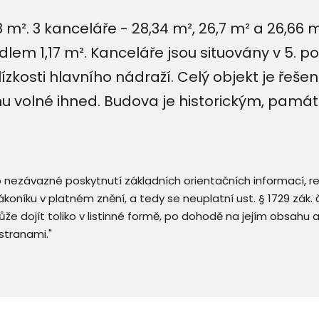
 m². 3 kanceláře - 28,34 m², 26,7 m² a 26,66 
lem 1,17 m². Kanceláře jsou situovány v 5. 
ízkosti hlavního nádraží. Celý objekt je řeše
jmu volné ihned. Budova je historickým, pam
 o nezávazné poskytnutí základních orientačních informací, 
 zákoníku v platném znění, a tedy se neuplatní ust. § 1729 zák
že dojít toliko v listinné formě, po dohodě na jejím obsahu 
stranami."