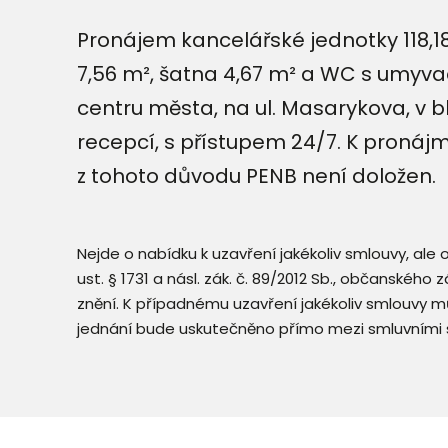
Pronájem kancelářské jednotky 118,18
7,56 m², šatna 4,67 m² a WC s umyvad
centru města, na ul. Masarykova, v bl
recepcí, s přístupem 24/7. K proná
z tohoto důvodu PENB není doložen.
Nejde o nabídku k uzavření jakékoliv smlouvy, ale
ust. § 1731 a násl. zák. č. 89/2012 Sb., občanského
znění. K případnému uzavření jakékoliv smlouvy mů
jednání bude uskutečněno přímo mezi smluvními 