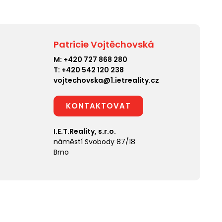
Patricie Vojtěchovská
M:
+420 727 868 280
T:
+420 542 120 238
vojtechovska@1.ietreality.cz
KONTAKTOVAT
I.E.T.Reality, s.r.o.
náměstí Svobody 87/18
Brno