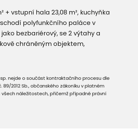
m² + vstupní hala 23,08 m², kuchyňka
poschodí polyfunkčního paláce v
n jako bezbariérový, se 2 výtahy a
átkově chráněným objektem,
resp. nejde o součást kontraktačního procesu dle
. č. 89/2012 Sb., občanského zákoníku v platném
a všech náležitostech, přičemž případné právní